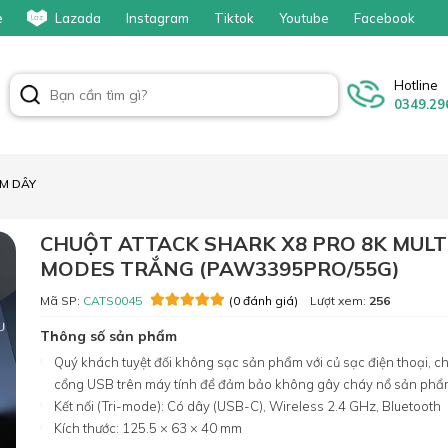
e
Lazada
Instagram
Tiktok
Youtube
Facebook
Hotline
0349.29
M DÂY
CHUỘT ATTACK SHARK X8 PRO 8K MULT
MODES TRẮNG (PAW3395PRO/55G)
Mã SP:
CATS0045
Lượt xem:
256
(0 đánh giá)
Thông số sản phẩm
Quý khách tuyệt đối không sạc sản phẩm với củ sạc điện thoại, ch
cổng USB trên máy tính để đảm bảo không gây cháy nổ sản ph
Kết nối (Tri-mode): Có dây (USB-C), Wireless 2.4 GHz, Bluetooth
Kích thước: 125.5 × 63 × 40 mm