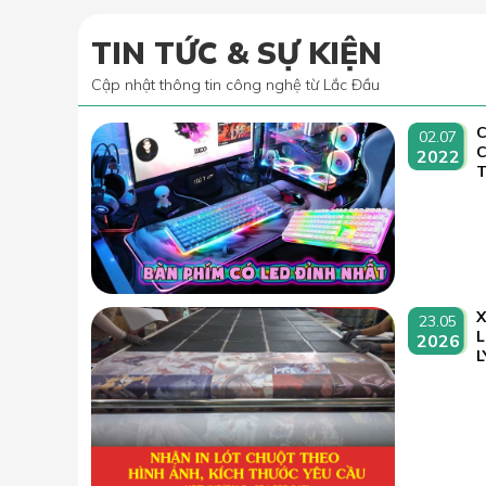
TIN TỨC & SỰ KIỆN
Cập nhật thông tin công nghệ từ Lắc Đầu
C
02.07
2022
T
23.05
L
2026
L