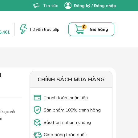
Tin tức
Đăng ký
/
Đăng nhập
0
Tư vấn trực tiếp
Giỏ hàng
6.461
I
CHÍNH SÁCH MUA HÀNG
Thanh toán thuận tiện
Sản phẩm 100% chính hãng
ỉ sạc với
ẩm
Bảo hành nhanh chóng
Giao hàng toàn quốc