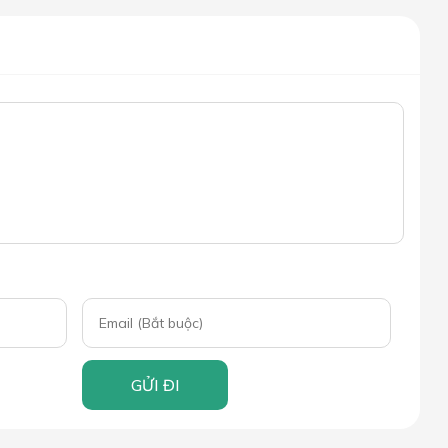
GỬI ĐI