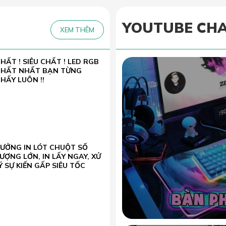
YOUTUBE CH
XEM THÊM
HẤT ! SIÊU CHẤT ! LED RGB
CHẤT NHẤT BẠN TỪNG
HẤY LUÔN !!
XƯỞNG IN LÓT CHUỘT SỐ
ƯỢNG LỚN, IN LẤY NGAY, XỬ
Ý SỰ KIẾN GẤP SIÊU TỐC