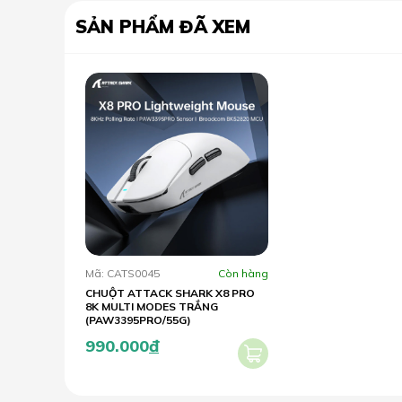
SẢN PHẨM ĐÃ XEM
Mã: CATS0045
Còn hàng
CHUỘT ATTACK SHARK X8 PRO
8K MULTI MODES TRẮNG
(PAW3395PRO/55G)
990.000
đ