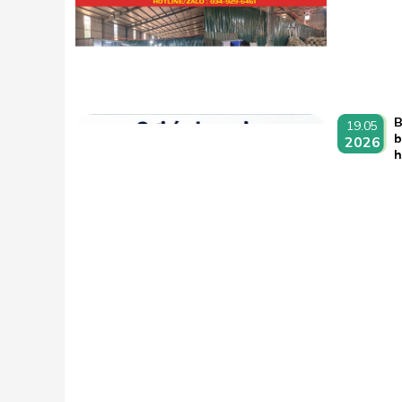
B
19.05
b
2026