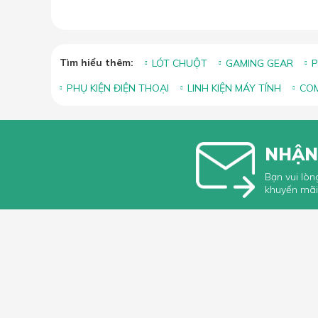
Tìm hiểu thêm:
LÓT CHUỘT
GAMING GEAR
P
PHỤ KIỆN ĐIỆN THOẠI
LINH KIỆN MÁY TÍNH
COM
NHẬN
Bạn vui lòn
khuyến mãi
HỖ TRỢ 
Hướng dẫ
Hướng dẫ
66 Xã Đàn, Phường Phương Liên, Quận
Góp ý, Kh