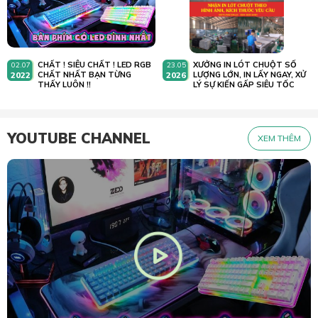
CHẤT ! SIÊU CHẤT ! LED RGB
XƯỞNG IN LÓT CHUỘT SỐ
02.07
23.05
2022
CHẤT NHẤT BẠN TỪNG
2026
LƯỢNG LỚN, IN LẤY NGAY, XỬ
THẤY LUÔN !!
LÝ SỰ KIẾN GẤP SIÊU TỐC
YOUTUBE CHANNEL
XEM THÊM