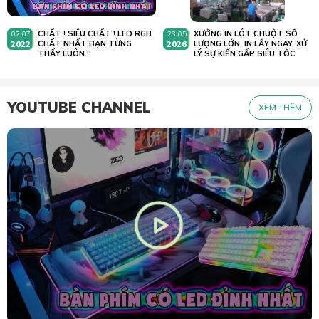
CHẤT ! SIÊU CHẤT ! LED RGB
XƯỞNG IN LÓT CHUỘT SỐ
02.07
23.05
2022
CHẤT NHẤT BẠN TỪNG
2026
LƯỢNG LỚN, IN LẤY NGAY, XỬ
THẤY LUÔN !!
LÝ SỰ KIẾN GẤP SIÊU TỐC
YOUTUBE CHANNEL
XEM THÊM