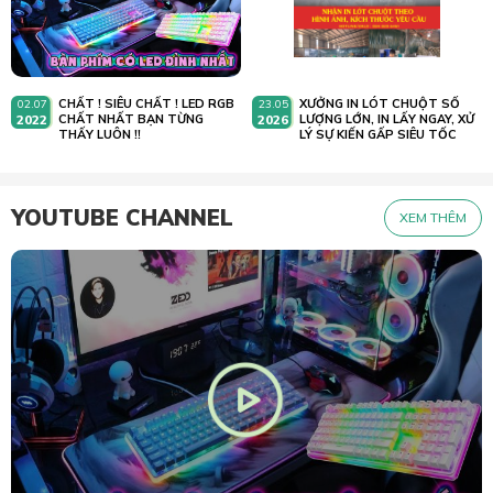
CHẤT ! SIÊU CHẤT ! LED RGB
XƯỞNG IN LÓT CHUỘT SỐ
02.07
23.05
2022
CHẤT NHẤT BẠN TỪNG
2026
LƯỢNG LỚN, IN LẤY NGAY, XỬ
THẤY LUÔN !!
LÝ SỰ KIẾN GẤP SIÊU TỐC
YOUTUBE CHANNEL
XEM THÊM