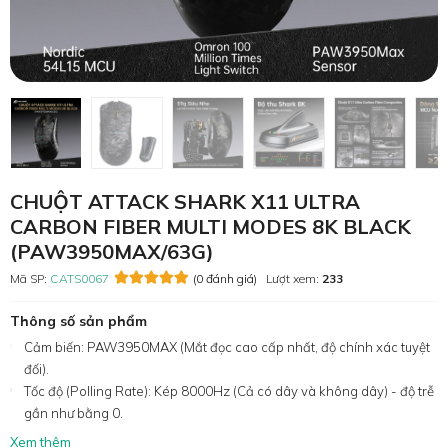
CHUỘT ATTACK SHARK X11 ULTRA
CARBON FIBER MULTI MODES 8K BLACK
(PAW3950MAX/63G)
Mã SP:
CATS0067
(0 đánh giá)
Lượt xem:
233
Thông số sản phẩm
Cảm biến: PAW3950MAX (Mắt đọc cao cấp nhất, độ chính xác tuyệt
đối).
Tốc độ (Polling Rate): Kép 8000Hz (Cả có dây và không dây) - độ trễ
gần như bằng 0.
Xem thêm