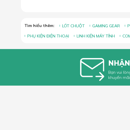
Tìm hiểu thêm:
LÓT CHUỘT
GAMING GEAR
P
PHỤ KIỆN ĐIỆN THOẠI
LINH KIỆN MÁY TÍNH
COM
NHẬN
Bạn vui lòn
khuyến mãi
HỖ TRỢ 
Hướng dẫ
Hướng dẫ
66 Xã Đàn, Phường Phương Liên, Quận
Góp ý, Kh