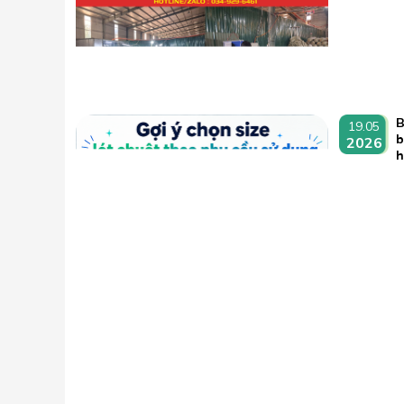
B
19.05
b
2026