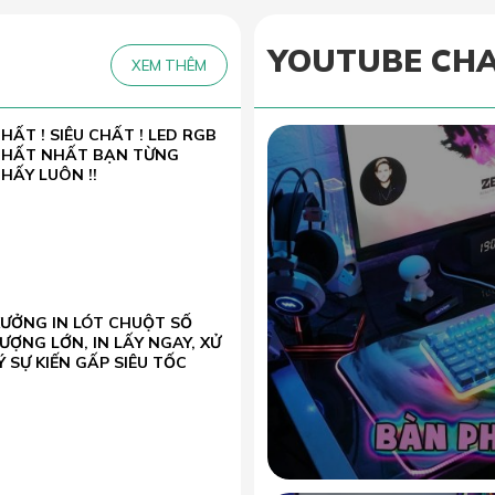
YOUTUBE CH
XEM THÊM
HẤT ! SIÊU CHẤT ! LED RGB
CHẤT NHẤT BẠN TỪNG
HẤY LUÔN !!
XƯỞNG IN LÓT CHUỘT SỐ
ƯỢNG LỚN, IN LẤY NGAY, XỬ
Ý SỰ KIẾN GẤP SIÊU TỐC