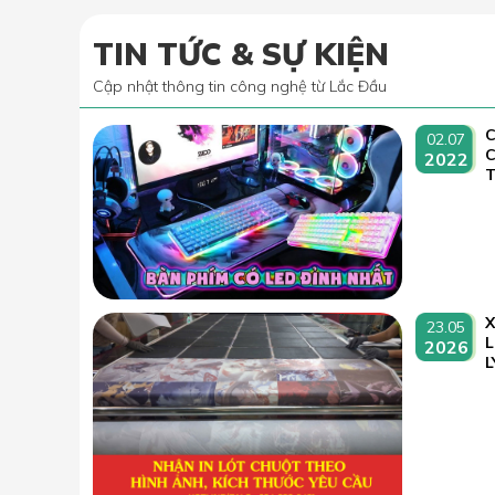
TIN TỨC & SỰ KIỆN
Cập nhật thông tin công nghệ từ Lắc Đầu
C
02.07
2022
T
23.05
L
2026
L