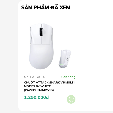
SẢN PHẨM ĐÃ XEM
Mã: CATS0066
Còn hàng
CHUỘT ATTACK SHARK V8 MULTI
MODES 8K WHITE
(PAW3950MAX/59G)
1.290.000
đ