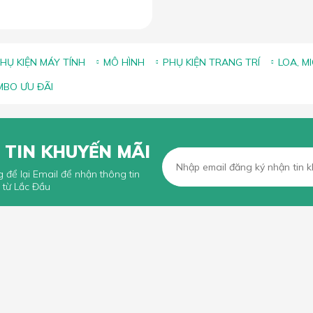
HỤ KIỆN MÁY TÍNH
MÔ HÌNH
PHỤ KIỆN TRANG TRÍ
LOA, M
BO ƯU ĐÃI
 TIN KHUYẾN MÃI
g để lại Email để nhận thông tin
 từ Lắc Đầu
KHÁCH HÀNG
CHÍNH SÁCH CHUNG
n mua hàng trực tuyến
Chính sách, quy định chung
n thanh toán
Chính sách vận chuyển
iếu Nại
Chính sách bảo hành