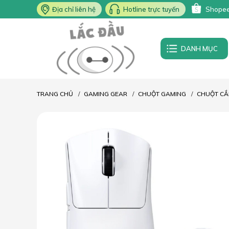
Địa chỉ liên hệ
Hotline trực tuyến
Shope
DANH MỤC
TRANG CHỦ
GAMING GEAR
CHUỘT GAMING
CHUỘT CẮ