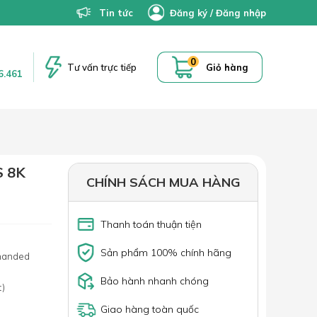
Tin tức
Đăng ký
/
Đăng nhập
0
Tư vấn trực tiếp
Giỏ hàng
6.461
 8K
CHÍNH SÁCH MUA HÀNG
Thanh toán thuận tiện
Sản phẩm 100% chính hãng
-handed
Bảo hành nhanh chóng
t)
Giao hàng toàn quốc