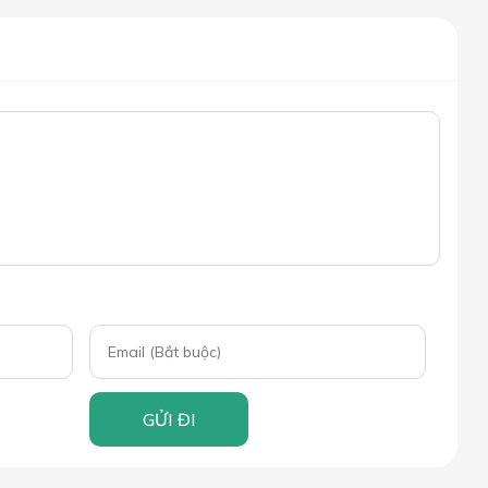
GỬI ĐI