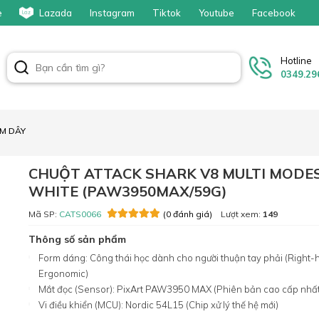
e
Lazada
Instagram
Tiktok
Youtube
Facebook
Hotline
0349.29
M DÂY
CHUỘT ATTACK SHARK V8 MULTI MODES
WHITE (PAW3950MAX/59G)
Mã SP:
CATS0066
Lượt xem:
149
(0 đánh giá)
Thông số sản phẩm
Form dáng: Công thái học dành cho người thuận tay phải (Right
Ergonomic)
Mắt đọc (Sensor): PixArt PAW3950 MAX (Phiên bản cao cấp nhấ
Vi điều khiển (MCU): Nordic 54L15 (Chip xử lý thế hệ mới)