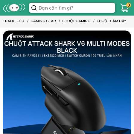
0
TRANG CHỦ
GAMING GEAR
CHUỘT GAMING
CHUỘT CẮM DÂY