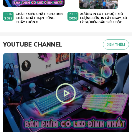
CHẤT ! SIÊU CHẤT ! LED RGB
XƯỞNG IN LÓT CHUỘT SỐ
02.07
23.05
2022
CHẤT NHẤT BẠN TỪNG
2026
LƯỢNG LỚN, IN LẤY NGAY, XỬ
THẤY LUÔN !!
LÝ SỰ KIẾN GẤP SIÊU TỐC
YOUTUBE CHANNEL
XEM THÊM