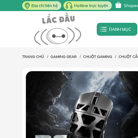
Địa chỉ liên hệ
Hotline trực tuyến
Shope
DANH MỤC
TRANG CHỦ
GAMING GEAR
CHUỘT GAMING
CHUỘT CẮ