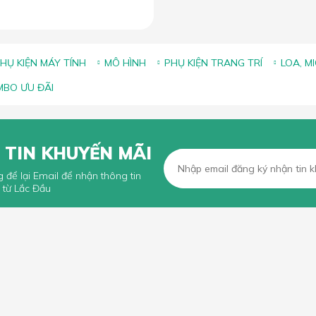
HỤ KIỆN MÁY TÍNH
MÔ HÌNH
PHỤ KIỆN TRANG TRÍ
LOA, M
BO ƯU ĐÃI
 TIN KHUYẾN MÃI
g để lại Email để nhận thông tin
 từ Lắc Đầu
KHÁCH HÀNG
CHÍNH SÁCH CHUNG
n mua hàng trực tuyến
Chính sách, quy định chung
n thanh toán
Chính sách vận chuyển
iếu Nại
Chính sách bảo hành