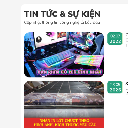
TIN TỨC & SỰ KIỆN
Cập nhật thông tin công nghệ từ Lắc Đầu
C
02.07
2022
T
23.05
L
2026
L