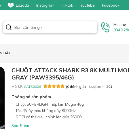
e
Lazada
Instagram
Tiktok
Youtube
Facebook
Hotline
0349.29
M DÂY
CHUỘT ATTACK SHARK R3 8K MULTI MO
GRAY (PAW3395/46G)
Mã SP:
CATS0026
Lượt xem:
201
(0 đánh giá)
Thông số sản phẩm
Chuột SUPERLIGHT hợp kim Magie 46g
Tốc độ lấy mẫu không dây 8000Hz
6 DPI có thể điều chỉnh lên đến 26000
Xem thêm