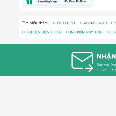
Tìm hiểu thêm:
LÓT CHUỘT
GAMING GEAR
P
PHỤ KIỆN ĐIỆN THOẠI
LINH KIỆN MÁY TÍNH
COM
NHẬN
Bạn vui lòn
khuyến mãi
HỖ TRỢ 
Hướng dẫ
Hướng dẫ
66 Xã Đàn, Phường Phương Liên, Quận
Góp ý, Kh