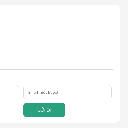
GỬI ĐI