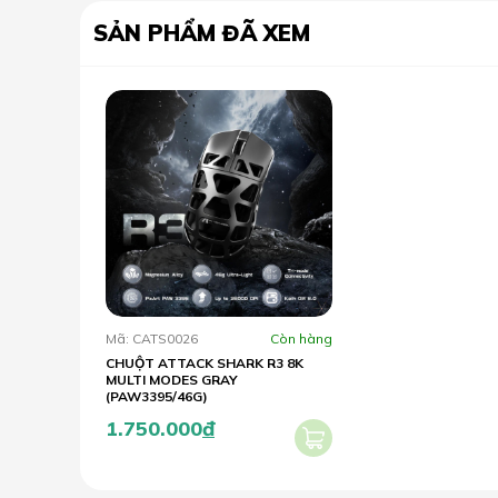
SẢN PHẨM ĐÃ XEM
Mã: CATS0026
Còn hàng
CHUỘT ATTACK SHARK R3 8K
MULTI MODES GRAY
(PAW3395/46G)
1.750.000
đ