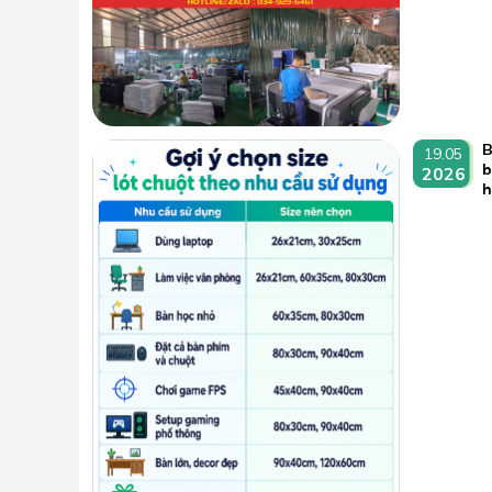
B
19.05
b
2026