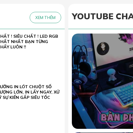
YOUTUBE CH
XEM THÊM
HẤT ! SIÊU CHẤT ! LED RGB
CHẤT NHẤT BẠN TỪNG
HẤY LUÔN !!
XƯỞNG IN LÓT CHUỘT SỐ
ƯỢNG LỚN, IN LẤY NGAY, XỬ
Ý SỰ KIẾN GẤP SIÊU TỐC