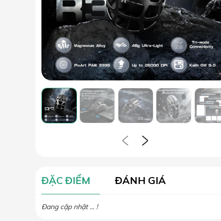
ĐẶC ĐIỂM
ĐÁNH GIÁ
Đang cập nhật ... !