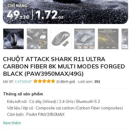
CHUỘT ATTACK SHARK R11 ULTRA
CARBON FIBER 8K MULTI MODES FORGED
BLACK (PAW3950MAX/49G)
Mã SP:
CATS0047
(0 đánh giá)
Lượt xem:
351
Thông số sản phẩm
Kiểu kết nối : Có dây (Wired) / 2.4 GHz / Bluetooth 5.2
Vật liệu / lớp vỏ : Composite sợi carbon (Carbon Fiber composites)
Cảm biến : PixArt PAW3950MAX
Xem thêm