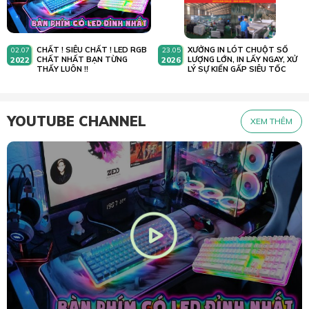
CHẤT ! SIÊU CHẤT ! LED RGB
XƯỞNG IN LÓT CHUỘT SỐ
02.07
23.05
2022
CHẤT NHẤT BẠN TỪNG
2026
LƯỢNG LỚN, IN LẤY NGAY, XỬ
THẤY LUÔN !!
LÝ SỰ KIẾN GẤP SIÊU TỐC
YOUTUBE CHANNEL
XEM THÊM