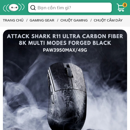
0
TRANG CHỦ
GAMING GEAR
CHUỘT GAMING
CHUỘT CẮM DÂY