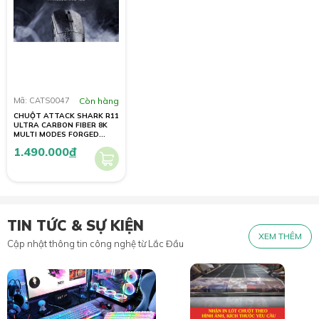
Mã: CATS0047
Còn hàng
CHUỘT ATTACK SHARK R11
ULTRA CARBON FIBER 8K
MULTI MODES FORGED
BLACK (PAW3950MAX/49G)
1.490.000
đ
TIN TỨC & SỰ KIỆN
XEM THÊM
Cập nhật thông tin công nghệ từ Lắc Đầu