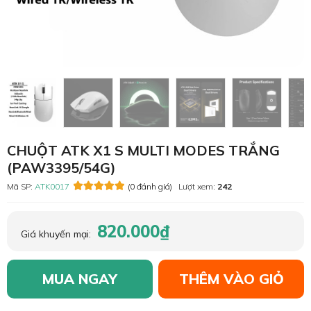
CHUỘT ATK X1 S MULTI MODES TRẮNG
(PAW3395/54G)
Mã SP:
ATK0017
(0 đánh giá)
Lượt xem:
242
820.000₫
Giá khuyến mại:
MUA NGAY
THÊM VÀO GIỎ