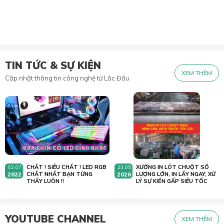
TIN TỨC & SỰ KIỆN
XEM THÊM
Cập nhật thông tin công nghệ từ Lắc Đầu
CHẤT ! SIÊU CHẤT ! LED RGB
XƯỞNG IN LÓT CHUỘT SỐ
02.07
23.05
2022
CHẤT NHẤT BẠN TỪNG
2026
LƯỢNG LỚN, IN LẤY NGAY, XỬ
THẤY LUÔN !!
LÝ SỰ KIẾN GẤP SIÊU TỐC
YOUTUBE CHANNEL
XEM THÊM