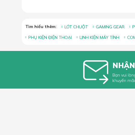
Tìm hiểu thêm:
LÓT CHUỘT
GAMING GEAR
P
PHỤ KIỆN ĐIỆN THOẠI
LINH KIỆN MÁY TÍNH
COM
NHẬN
Bạn vui lòn
khuyến mãi
HỖ TRỢ 
Hướng dẫ
Hướng dẫ
66 Xã Đàn, Phường Phương Liên, Quận
Góp ý, Kh