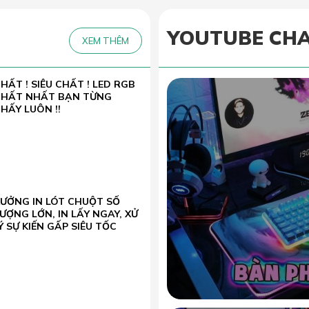
YOUTUBE CH
XEM THÊM
HẤT ! SIÊU CHẤT ! LED RGB
CHẤT NHẤT BẠN TỪNG
HẤY LUÔN !!
XƯỞNG IN LÓT CHUỘT SỐ
ƯỢNG LỚN, IN LẤY NGAY, XỬ
Ý SỰ KIẾN GẤP SIÊU TỐC