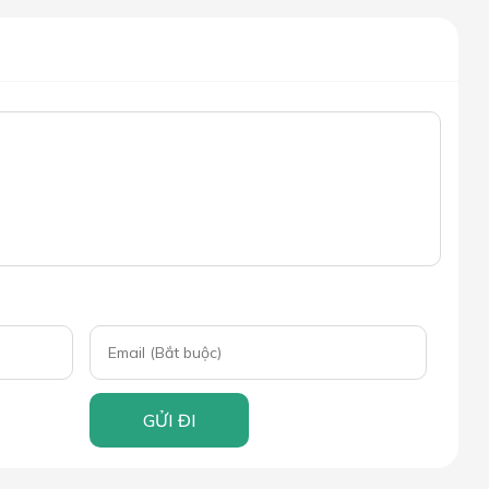
GỬI ĐI