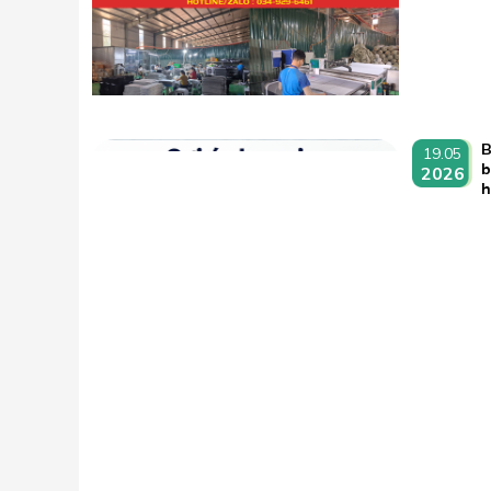
B
19.05
b
2026