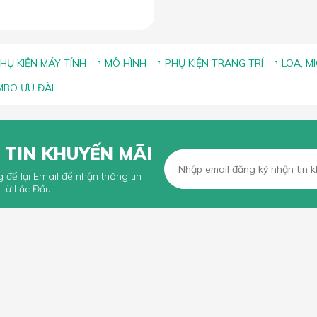
HỤ KIỆN MÁY TÍNH
MÔ HÌNH
PHỤ KIỆN TRANG TRÍ
LOA, M
BO ƯU ĐÃI
 TIN KHUYẾN MÃI
g để lại Email để nhận thông tin
 từ Lắc Đầu
KHÁCH HÀNG
CHÍNH SÁCH CHUNG
n mua hàng trực tuyến
Chính sách, quy định chung
n thanh toán
Chính sách vận chuyển
iếu Nại
Chính sách bảo hành