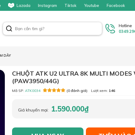
e
Lazada
Instagram
Tiktok
Youtube
Facebook
Hotline
0349.29
M DÂY
CHUỘT ATK U2 ULTRA 8K MULTI MODES
(PAW3950/44G)
Mã SP:
ATK0034
Lượt xem:
146
(0 đánh giá)
1.590.000₫
Giá khuyến mại: