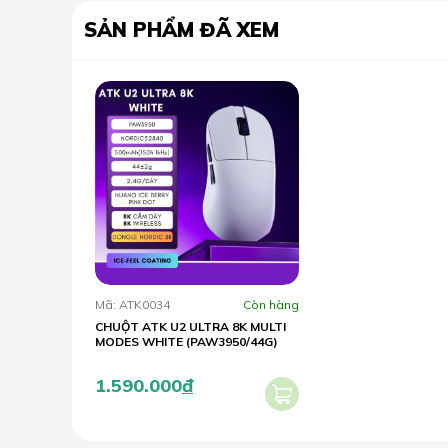
SẢN PHẨM ĐÃ XEM
Mã: ATK0034
Còn hàng
CHUỘT ATK U2 ULTRA 8K MULTI
MODES WHITE (PAW3950/44G)
1.590.000
đ