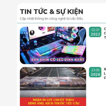
TIN TỨC & SỰ KIỆN
Cập nhật thông tin công nghệ từ Lắc Đầu
C
02.07
2022
T
23.05
L
2026
L