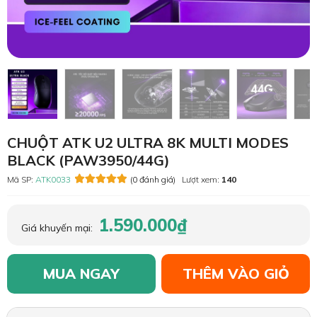
CHUỘT ATK U2 ULTRA 8K MULTI MODES
BLACK (PAW3950/44G)
Mã SP:
ATK0033
(0 đánh giá)
Lượt xem:
140
1.590.000₫
Giá khuyến mại:
MUA NGAY
THÊM VÀO GIỎ