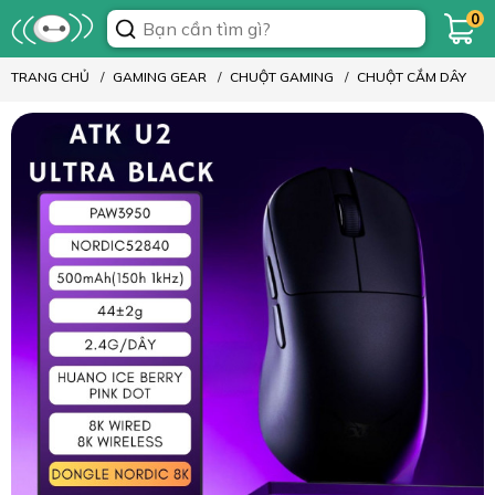
0
TRANG CHỦ
GAMING GEAR
CHUỘT GAMING
CHUỘT CẮM DÂY