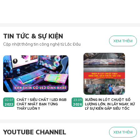
TIN TỨC & SỰ KIỆN
XEM THÊM
Cập nhật thông tin công nghệ từ Lắc Đầu
CHẤT ! SIÊU CHẤT ! LED RGB
XƯỞNG IN LÓT CHUỘT SỐ
02.07
23.05
2022
CHẤT NHẤT BẠN TỪNG
2026
LƯỢNG LỚN, IN LẤY NGAY, XỬ
THẤY LUÔN !!
LÝ SỰ KIẾN GẤP SIÊU TỐC
YOUTUBE CHANNEL
XEM THÊM