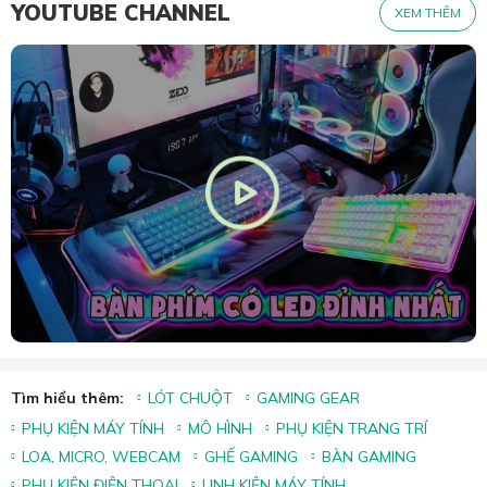
YOUTUBE CHANNEL
XEM THÊM
Tìm hiểu thêm:
LÓT CHUỘT
GAMING GEAR
PHỤ KIỆN MÁY TÍNH
MÔ HÌNH
PHỤ KIỆN TRANG TRÍ
LOA, MICRO, WEBCAM
GHẾ GAMING
BÀN GAMING
PHỤ KIỆN ĐIỆN THOẠI
LINH KIỆN MÁY TÍNH