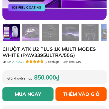
CHUỘT ATK U2 PLUS 1K MULTI MODES
WHITE (PAW3395ULTRA/55G)
Mã SP:
ATK0029
(0 đánh giá)
Lượt xem:
196
850.000₫
Giá khuyến mại:
MUA NGAY
THÊM VÀO GIỎ