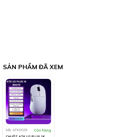
SẢN PHẨM ĐÃ XEM
Mã: ATK0029
Còn hàng
CHUỘT ATK U2 PLUS 1K