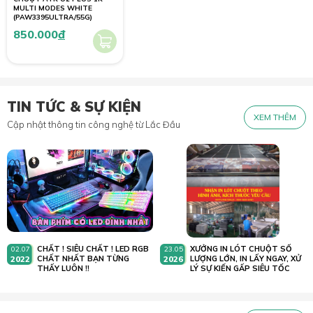
MULTI MODES WHITE
(PAW3395ULTRA/55G)
850.000
đ
TIN TỨC & SỰ KIỆN
XEM THÊM
Cập nhật thông tin công nghệ từ Lắc Đầu
CHẤT ! SIÊU CHẤT ! LED RGB
XƯỞNG IN LÓT CHUỘT SỐ
02.07
23.05
2022
CHẤT NHẤT BẠN TỪNG
2026
LƯỢNG LỚN, IN LẤY NGAY, XỬ
THẤY LUÔN !!
LÝ SỰ KIẾN GẤP SIÊU TỐC