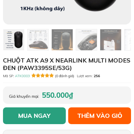
CHUỘT ATK A9 X NEARLINK MULTI MODES
ĐEN (PAW3395SE/53G)
Mã SP:
ATK0003
(0 đánh giá)
Lượt xem:
256
550.000₫
Giá khuyến mại:
MUA NGAY
THÊM VÀO GIỎ