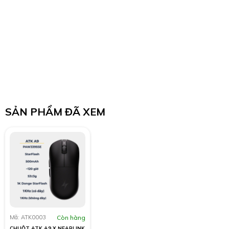
SẢN PHẨM ĐÃ XEM
Mã: ATK0003
Còn hàng
CHUỘT ATK A9 X NEARLINK