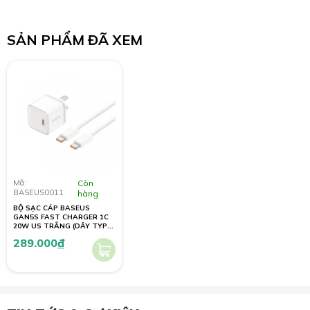
SẢN PHẨM ĐÃ XEM
Mã:
Còn
BASEUS0011
hàng
BỘ SẠC CÁP BASEUS
GAN5S FAST CHARGER 1C
20W US TRẮNG (DÂY TYPE-
C 100W 1M)
289.000
đ