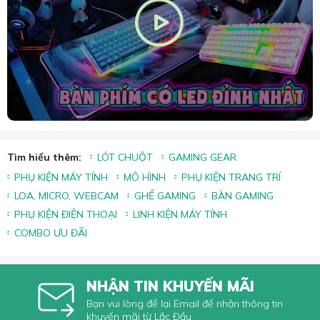
Tìm hiểu thêm:
LÓT CHUỘT
GAMING GEAR
PHỤ KIỆN MÁY TÍNH
MÔ HÌNH
PHỤ KIỆN TRANG TRÍ
LOA, MICRO, WEBCAM
GHẾ GAMING
BÀN GAMING
PHỤ KIỆN ĐIỆN THOẠI
LINH KIỆN MÁY TÍNH
COMBO ƯU ĐÃI
NHẬN TIN KHUYẾN MÃI
Bạn vui lòng để lại Email để nhận thông tin
khuyến mãi từ Lắc Đầu