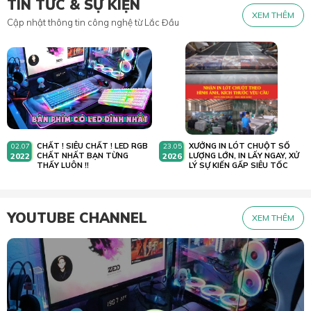
TIN TỨC & SỰ KIỆN
XEM THÊM
Cập nhật thông tin công nghệ từ Lắc Đầu
CHẤT ! SIÊU CHẤT ! LED RGB
XƯỞNG IN LÓT CHUỘT SỐ
02.07
23.05
2022
CHẤT NHẤT BẠN TỪNG
2026
LƯỢNG LỚN, IN LẤY NGAY, XỬ
THẤY LUÔN !!
LÝ SỰ KIẾN GẤP SIÊU TỐC
YOUTUBE CHANNEL
XEM THÊM