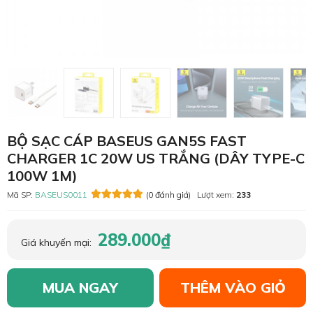
BỘ SẠC CÁP BASEUS GAN5S FAST
CHARGER 1C 20W US TRẮNG (DÂY TYPE-C
100W 1M)
Mã SP:
BASEUS0011
(0 đánh giá)
Lượt xem:
233
289.000₫
Giá khuyến mại:
MUA NGAY
THÊM VÀO GIỎ