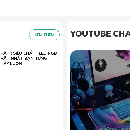
YOUTUBE CH
XEM THÊM
HẤT ! SIÊU CHẤT ! LED RGB
CHẤT NHẤT BẠN TỪNG
HẤY LUÔN !!