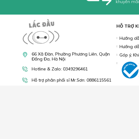
khuyến mãi
HỖ TRỢ 
Hướng dẫ
Hướng dẫ
66 Xã Đàn, Phường Phương Liên, Quận
Góp ý, Kh
Đống Đa, Hà Nội
Hotline & Zalo: 0349296461
Hỗ trợ phân phối sỉ Mr.Sơn: 0886115561
lacdaushop@gmail.com
Công ty trách nhiệm hữu hạn MAGITECH
Địa chỉ : Số 72 ngõ 168 đường Phan Trọng Tuệ, Xã Đại T
Chủ sở hữu: Nguyễn Văn Thanh