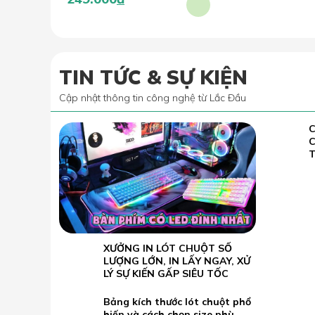
TIN TỨC & SỰ KIỆN
Cập nhật thông tin công nghệ từ Lắc Đầu
C
02.07
2022
T
XƯỞNG IN LÓT CHUỘT SỐ
23.05
LƯỢNG LỚN, IN LẤY NGAY, XỬ
2026
LÝ SỰ KIẾN GẤP SIÊU TỐC
Bảng kích thước lót chuột phổ
19.05
biến và cách chọn size phù