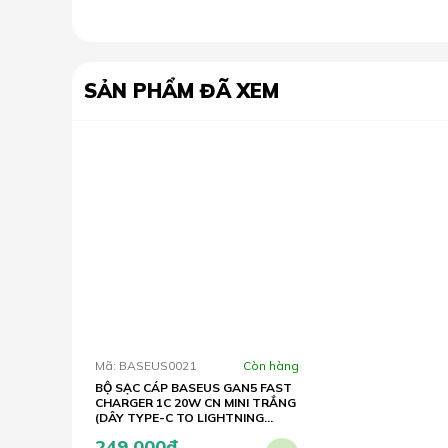
SẢN PHẨM ĐÃ XEM
Mã: BASEUS0021
Còn hàng
BỘ SẠC CÁP BASEUS GAN5 FAST
CHARGER 1C 20W CN MINI TRẮNG
(DÂY TYPE-C TO LIGHTNING
20W/1M)
249.000
đ