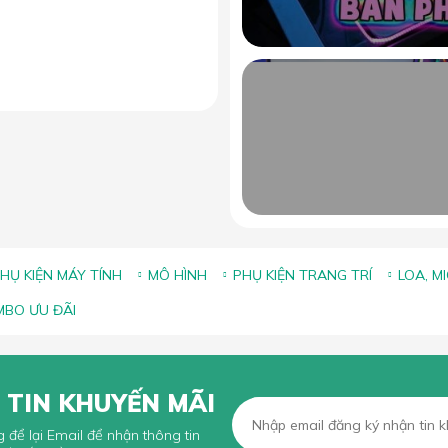
HỤ KIỆN MÁY TÍNH
MÔ HÌNH
PHỤ KIỆN TRANG TRÍ
LOA, M
BO ƯU ĐÃI
 TIN KHUYẾN MÃI
g để lại Email để nhận thông tin