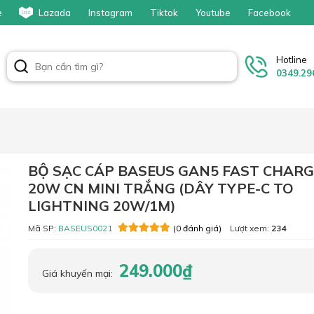
e
Lazada
Instagram
Tiktok
Youtube
Facebook
Hotline
0349.29
BỘ SẠC CÁP BASEUS GAN5 FAST CHARG
20W CN MINI TRẮNG (DÂY TYPE-C TO
LIGHTNING 20W/1M)
Mã SP:
BASEUS0021
Lượt xem:
234
(0 đánh giá)
249.000₫
Giá khuyến mại: