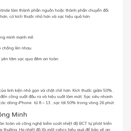
Nitride làm thành phần nguồn hoặc thành phần chuyển đổi
hơn, có kích thước nhỏ hơn và sạc hiệu quả hơn.
hông minh mạnh mẽ.
p chồng lên nhau.
n yên tâm sạc qua đêm an toàn.
của linh kiện nhỏ gọn và chặt chẽ hơn. Kích thước giảm 50% ,
ến công suất đầu ra và hiệu suất làm mát. Sạc siêu nhanh
 các dòng iPhone từ 8 – 13 , sạc tới 50% trong vòng 26 phút.
ông Minh
n toàn và công nghệ kiểm soát nhiệt độ BCT tự phát triển
g thường. Hạ nhiệt độ lõi một cahcs hiệu quả để bảo vệ an