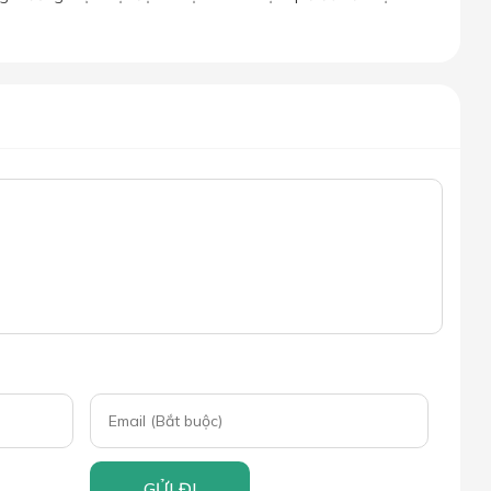
GỬI ĐI