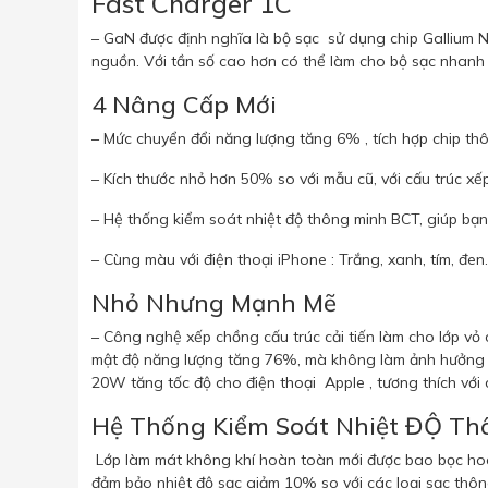
Fast Charger 1C
– GaN được định nghĩa là bộ sạc sử dụng chip Gallium 
nguồn. Với tần số cao hơn có thể làm cho bộ sạc nhanh 
4 Nâng Cấp Mới
– Mức chuyển đổi năng lượng tăng 6% , tích hợp chip t
– Kích thước nhỏ hơn 50% so với mẫu cũ, với cấu trúc xế
– Hệ thống kiểm soát nhiệt độ thông minh BCT, giúp bạ
– Cùng màu với điện thoại iPhone : Trắng, xanh, tím, đen.
Nhỏ Nhưng Mạnh Mẽ
– Công nghệ xếp chồng cấu trúc cải tiến làm cho lớp vỏ 
mật độ năng lượng tăng 76%, mà không làm ảnh hưởng đ
20W tăng tốc độ cho điện thoại Apple , tương thích với
Hệ Thống Kiểm Soát Nhiệt ĐỘ Th
Lớp làm mát không khí hoàn toàn mới được bao bọc hoà
đảm bảo nhiệt độ sạc giảm 10% so với các loại sạc thôn