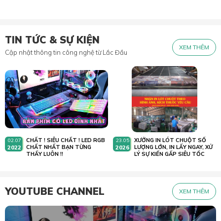
TIN TỨC & SỰ KIỆN
XEM THÊM
Cập nhật thông tin công nghệ từ Lắc Đầu
CHẤT ! SIÊU CHẤT ! LED RGB
XƯỞNG IN LÓT CHUỘT SỐ
02.07
23.05
2022
CHẤT NHẤT BẠN TỪNG
2026
LƯỢNG LỚN, IN LẤY NGAY, XỬ
THẤY LUÔN !!
LÝ SỰ KIẾN GẤP SIÊU TỐC
YOUTUBE CHANNEL
XEM THÊM