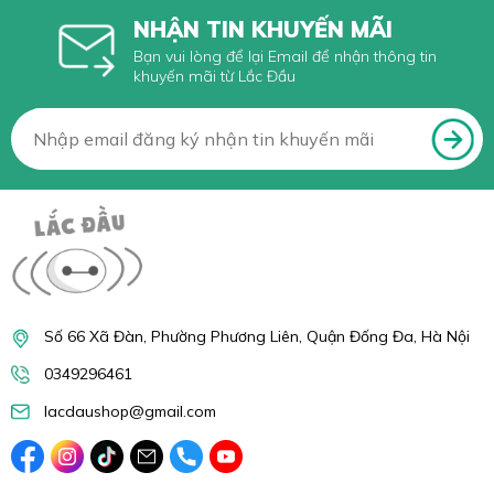
NHẬN TIN KHUYẾN MÃI
Bạn vui lòng để lại Email để nhận thông tin
khuyến mãi từ Lắc Đầu
Số 66 Xã Đàn, Phường Phương Liên, Quận Đống Đa, Hà Nội
0349296461
lacdaushop@gmail.com