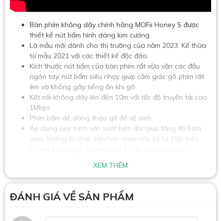
Bàn phím không dây chính hãng MOFii Honey S được
thiết kế nút bấm hình dáng kim cương.
Là mẫu mới dành cho thị trường của năm 2023. Kế thừa
từ mẫu 2021 với các thiết kế độc đáo.
Kích thước nút bấm của bàn phím rất vừa vặn các đầu
ngón tay, nút bấm siêu nhạy giúp cảm giác gõ phím rất
êm và không gây tiếng ồn khi gõ.
Kết nối không dây lên đến 10m với tốc độ truyền tải cao
1Mbps.
Phím bấm dễ dàng tháo gỡ để vệ sinh.
Áp dụng quy trình sản xuất hiện đại giúp tăng độ bám
màu, không bị phai, sờn hay nhòe các ký tự. Đặc biệt,
không bị bóng & ố vàng sau 1 thời gian sử dụng.
Độ dày tổng thế của bàn phím kết hợp với giá đỡ tạo
XEM THÊM
thành góc nghiêng theo tỷ lệ vàng. Giúp cổ tay không bị
mỏi sau thời gian sử dụng lâu.
ĐÁNH GIÁ VỀ SẢN PHẨM