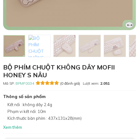
BỘ PHÍM CHUỘT KHÔNG DÂY MOFII
HONEY S NÂU
Mã SP:
BPMF0034
(0 đánh giá)
Lượt xem:
2.051
Thông số sản phẩm
Kết nối : không dây 2.4g
Phạm vi kết nối: 10m
Kích thước bàn phím : 437x131x28(mm)
Xem thêm