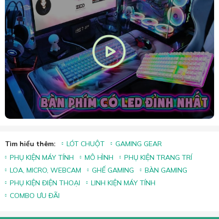
Tìm hiểu thêm:
LÓT CHUỘT
GAMING GEAR
PHỤ KIỆN MÁY TÍNH
MÔ HÌNH
PHỤ KIỆN TRANG TRÍ
LOA, MICRO, WEBCAM
GHẾ GAMING
BÀN GAMING
PHỤ KIỆN ĐIỆN THOẠI
LINH KIỆN MÁY TÍNH
COMBO ƯU ĐÃI