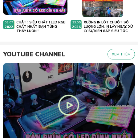
CHẤT ! SIÊU CHẤT ! LED RGB
XƯỞNG IN LÓT CHUỘT SỐ
02.07
23.05
2022
CHẤT NHẤT BẠN TỪNG
2026
LƯỢNG LỚN, IN LẤY NGAY, XỬ
THẤY LUÔN !!
LÝ SỰ KIẾN GẤP SIÊU TỐC
YOUTUBE CHANNEL
XEM THÊM