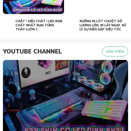
CHẤT ! SIÊU CHẤT ! LED RGB
XƯỞNG IN LÓT CHUỘT SỐ
02.07
23.05
2022
CHẤT NHẤT BẠN TỪNG
2026
LƯỢNG LỚN, IN LẤY NGAY, XỬ
THẤY LUÔN !!
LÝ SỰ KIẾN GẤP SIÊU TỐC
YOUTUBE CHANNEL
XEM THÊM