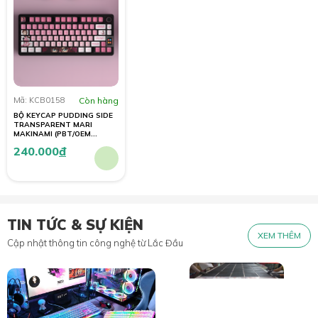
Mã: KCB0158
Còn hàng
BỘ KEYCAP PUDDING SIDE
TRANSPARENT MARI
MAKINAMI (PBT/OEM
PROFILE/122 PHÍM)
240.000
đ
TIN TỨC & SỰ KIỆN
XEM THÊM
Cập nhật thông tin công nghệ từ Lắc Đầu