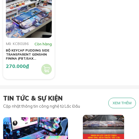
Mã: KCB0186
Còn hàng
BỘ KEYCAP PUDDING SIDE
TRANSPARENT GENSHIN
FININA (PBT/SAX
PROFILE/125 PHÍM)
270.000
đ
TIN TỨC & SỰ KIỆN
XEM THÊM
Cập nhật thông tin công nghệ từ Lắc Đầu