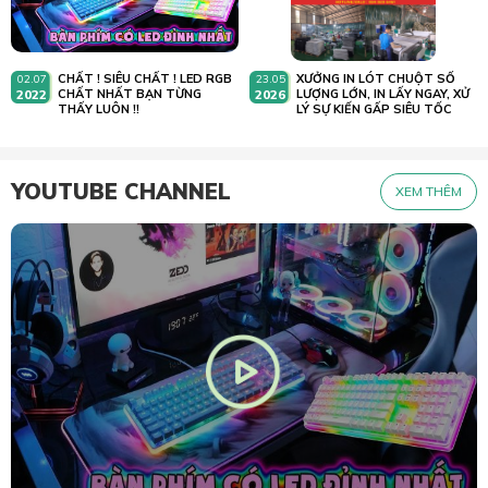
CHẤT ! SIÊU CHẤT ! LED RGB
XƯỞNG IN LÓT CHUỘT SỐ
02.07
23.05
2022
CHẤT NHẤT BẠN TỪNG
2026
LƯỢNG LỚN, IN LẤY NGAY, XỬ
THẤY LUÔN !!
LÝ SỰ KIẾN GẤP SIÊU TỐC
YOUTUBE CHANNEL
XEM THÊM