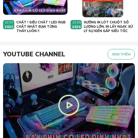
CHẤT ! SIÊU CHẤT ! LED RGB
XƯỞNG IN LÓT CHUỘT SỐ
02.07
23.05
2022
CHẤT NHẤT BẠN TỪNG
2026
LƯỢNG LỚN, IN LẤY NGAY, XỬ
THẤY LUÔN !!
LÝ SỰ KIẾN GẤP SIÊU TỐC
YOUTUBE CHANNEL
XEM THÊM