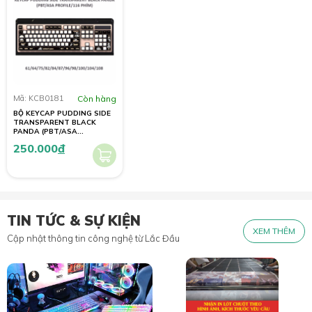
Mã: KCB0181
Còn hàng
BỘ KEYCAP PUDDING SIDE
TRANSPARENT BLACK
PANDA (PBT/ASA
PROFILE/116 PHÍM)
250.000
đ
TIN TỨC & SỰ KIỆN
XEM THÊM
Cập nhật thông tin công nghệ từ Lắc Đầu