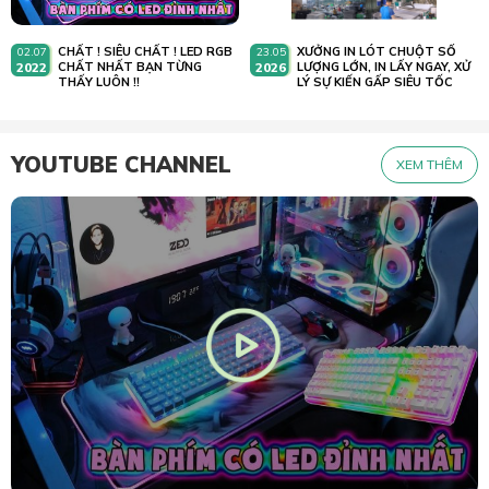
CHẤT ! SIÊU CHẤT ! LED RGB
XƯỞNG IN LÓT CHUỘT SỐ
02.07
23.05
2022
CHẤT NHẤT BẠN TỪNG
2026
LƯỢNG LỚN, IN LẤY NGAY, XỬ
THẤY LUÔN !!
LÝ SỰ KIẾN GẤP SIÊU TỐC
YOUTUBE CHANNEL
XEM THÊM