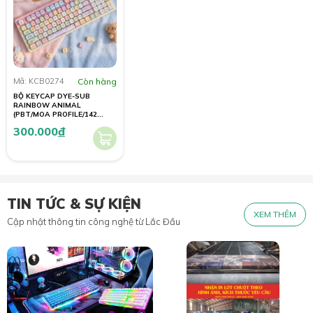
Mã: KCB0274
Còn hàng
BỘ KEYCAP DYE-SUB
RAINBOW ANIMAL
(PBT/MOA PROFILE/142
PHÍM)
300.000
đ
TIN TỨC & SỰ KIỆN
XEM THÊM
Cập nhật thông tin công nghệ từ Lắc Đầu