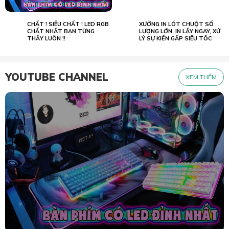
CHẤT ! SIÊU CHẤT ! LED RGB
XƯỞNG IN LÓT CHUỘT SỐ
02.07
23.05
2022
CHẤT NHẤT BẠN TỪNG
2026
LƯỢNG LỚN, IN LẤY NGAY, XỬ
THẤY LUÔN !!
LÝ SỰ KIẾN GẤP SIÊU TỐC
YOUTUBE CHANNEL
XEM THÊM