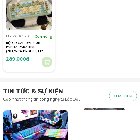
Mã: KCB0170
Còn hàng
BỘ KEYCAP DYE-SUB
PANDA PARADISE
(PBT/MCA PROFILE/112
PHÍM)
289.000
đ
TIN TỨC & SỰ KIỆN
XEM THÊM
Cập nhật thông tin công nghệ từ Lắc Đầu