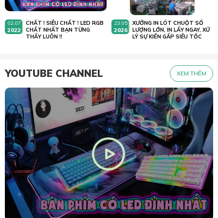
CHẤT ! SIÊU CHẤT ! LED RGB
XƯỞNG IN LÓT CHUỘT SỐ
02.07
23.05
2022
CHẤT NHẤT BẠN TỪNG
2026
LƯỢNG LỚN, IN LẤY NGAY, XỬ
THẤY LUÔN !!
LÝ SỰ KIẾN GẤP SIÊU TỐC
YOUTUBE CHANNEL
XEM THÊM