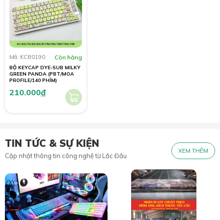
Mã: KCB0190
Còn hàng
BỘ KEYCAP DYE-SUB MILKY
GREEN PANDA (PBT/MOA
PROFILE/140 PHÍM)
210.000
đ
TIN TỨC & SỰ KIỆN
XEM THÊM
Cập nhật thông tin công nghệ từ Lắc Đầu