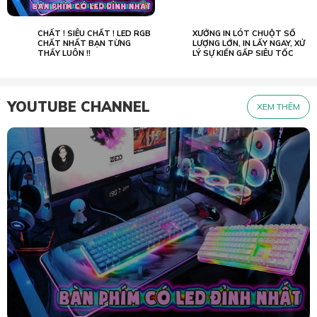
CHẤT ! SIÊU CHẤT ! LED RGB
XƯỞNG IN LÓT CHUỘT SỐ
02.07
23.05
2022
CHẤT NHẤT BẠN TỪNG
2026
LƯỢNG LỚN, IN LẤY NGAY, XỬ
THẤY LUÔN !!
LÝ SỰ KIẾN GẤP SIÊU TỐC
YOUTUBE CHANNEL
XEM THÊM