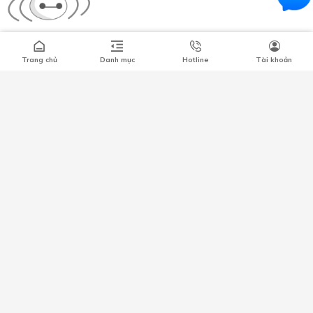
Số 66 Xã Đàn, Phường Phương Liên, Quận Đống Đa, Hà Nội
Trang chủ
Danh mục
Hotline
Tài khoản
0349296461
lacdaushop@gmail.com
HỖ TRỢ KHÁCH HÀNG
CHÍNH SÁCH CHUNG
Công ty trách nhiệm hữu hạn MAGITECH
Trụ sở chính : Số 72 ngõ 168 đường Phan Trọng Tuệ, Xã Đại Thanh, Thành
phố Hà Nội, Việt Nam