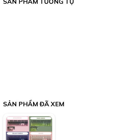
SẢN PHẨM TƯƠNG TỰ
SẢN PHẨM ĐÃ XEM