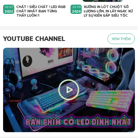
CHẤT ! SIÊU CHẤT ! LED RGB
XƯỞNG IN LÓT CHUỘT SỐ
02.07
23.05
2022
CHẤT NHẤT BẠN TỪNG
2026
LƯỢNG LỚN, IN LẤY NGAY, XỬ
THẤY LUÔN !!
LÝ SỰ KIẾN GẤP SIÊU TỐC
YOUTUBE CHANNEL
XEM THÊM