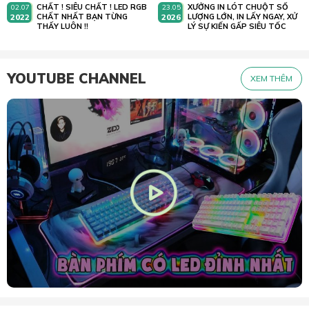
CHẤT ! SIÊU CHẤT ! LED RGB
XƯỞNG IN LÓT CHUỘT SỐ
02.07
23.05
2022
CHẤT NHẤT BẠN TỪNG
2026
LƯỢNG LỚN, IN LẤY NGAY, XỬ
THẤY LUÔN !!
LÝ SỰ KIẾN GẤP SIÊU TỐC
YOUTUBE CHANNEL
XEM THÊM