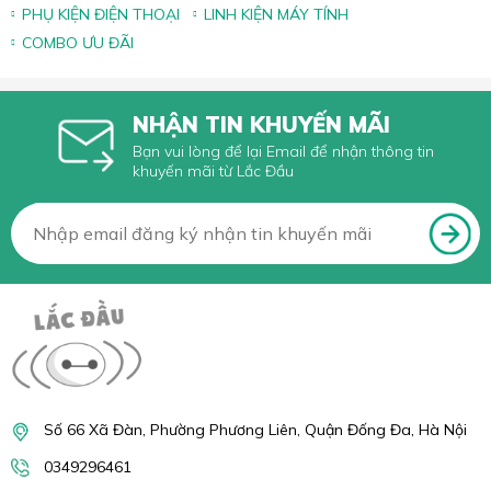
PHỤ KIỆN ĐIỆN THOẠI
LINH KIỆN MÁY TÍNH
COMBO ƯU ĐÃI
NHẬN TIN KHUYẾN MÃI
Bạn vui lòng để lại Email để nhận thông tin
khuyến mãi từ Lắc Đầu
Số 66 Xã Đàn, Phường Phương Liên, Quận Đống Đa, Hà Nội
0349296461