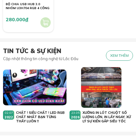
BỘ CHIA USB HUB 3.0
NHÔM U3H704 RGB 4 CỔNG
280.000
đ
TIN TỨC & SỰ KIỆN
XEM THÊM
Cập nhật thông tin công nghệ từ Lắc Đầu
CHẤT ! SIÊU CHẤT ! LED RGB
XƯỞNG IN LÓT CHUỘT SỐ
02.07
23.05
2022
CHẤT NHẤT BẠN TỪNG
2026
LƯỢNG LỚN, IN LẤY NGAY, XỬ
THẤY LUÔN !!
LÝ SỰ KIẾN GẤP SIÊU TỐC