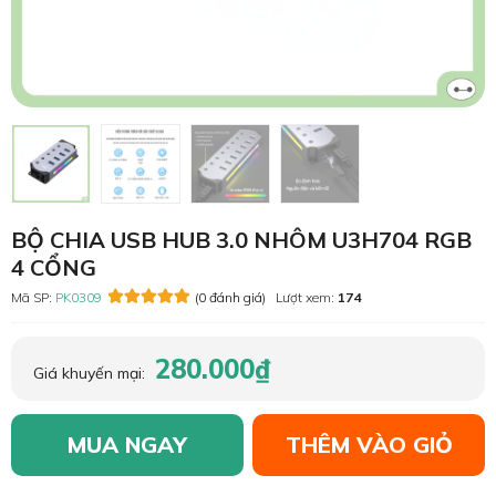
BỘ CHIA USB HUB 3.0 NHÔM U3H704 RGB
4 CỔNG
Mã SP:
PK0309
(0 đánh giá)
Lượt xem:
174
280.000₫
Giá khuyến mại:
MUA NGAY
THÊM VÀO GIỎ