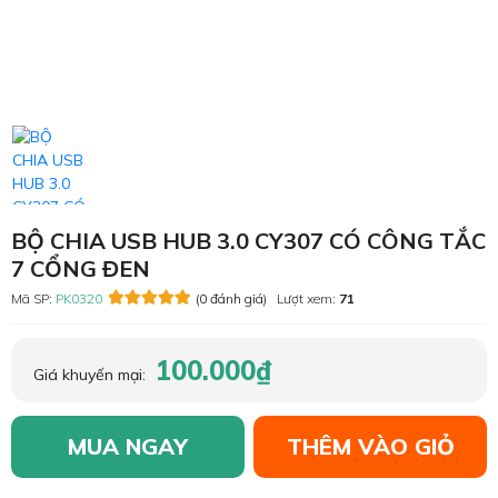
BỘ CHIA USB HUB 3.0 CY307 CÓ CÔNG TẮC
7 CỔNG ĐEN
Mã SP:
PK0320
(0 đánh giá)
Lượt xem:
71
100.000₫
Giá khuyến mại:
MUA NGAY
THÊM VÀO GIỎ