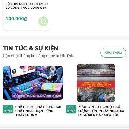
BỘ CHIA USB HUB 3.0 CY307
CÓ CÔNG TẮC 7 CỔNG ĐEN
100.000
đ
TIN TỨC & SỰ KIỆN
XEM THÊM
Cập nhật thông tin công nghệ từ Lắc Đầu
CHẤT ! SIÊU CHẤT ! LED RGB
XƯỞNG IN LÓT CHUỘT SỐ
02.07
23.05
2022
CHẤT NHẤT BẠN TỪNG
2026
LƯỢNG LỚN, IN LẤY NGAY, XỬ
THẤY LUÔN !!
LÝ SỰ KIẾN GẤP SIÊU TỐC