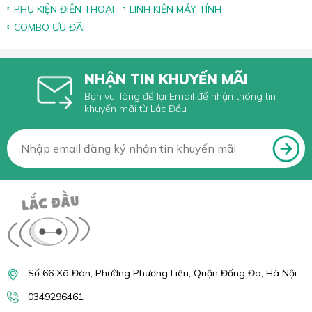
PHỤ KIỆN ĐIỆN THOẠI
LINH KIỆN MÁY TÍNH
COMBO ƯU ĐÃI
NHẬN TIN KHUYẾN MÃI
Bạn vui lòng để lại Email để nhận thông tin
khuyến mãi từ Lắc Đầu
Số 66 Xã Đàn, Phường Phương Liên, Quận Đống Đa, Hà Nội
0349296461