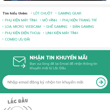
Tìm hiểu thêm:
LÓT CHUỘT
GAMING GEAR
PHỤ KIỆN MÁY TÍNH
MÔ HÌNH
PHỤ KIỆN TRANG TRÍ
LOA, MICRO, WEBCAM
GHẾ GAMING
BÀN GAMING
PHỤ KIỆN ĐIỆN THOẠI
LINH KIỆN MÁY TÍNH
COMBO ƯU ĐÃI
NHẬN TIN KHUYẾN MÃI
Bạn vui lòng để lại Email để nhận thông tin
khuyến mãi từ Lắc Đầu