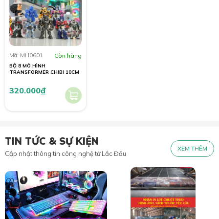
Mã: MH0601
Còn hàng
BỘ 8 MÔ HÌNH
TRANSFORMER CHIBI 10CM
320.000
đ
TIN TỨC & SỰ KIỆN
XEM THÊM
Cập nhật thông tin công nghệ từ Lắc Đầu