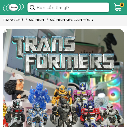
0
TRANG CHỦ
MÔ HÌNH
MÔ HÌNH SIÊU ANH HÙNG