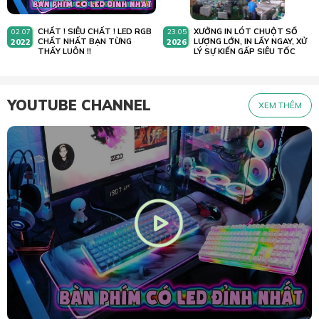
CHẤT ! SIÊU CHẤT ! LED RGB
XƯỞNG IN LÓT CHUỘT SỐ
02.07
23.05
2022
CHẤT NHẤT BẠN TỪNG
2026
LƯỢNG LỚN, IN LẤY NGAY, XỬ
THẤY LUÔN !!
LÝ SỰ KIẾN GẤP SIÊU TỐC
YOUTUBE CHANNEL
XEM THÊM