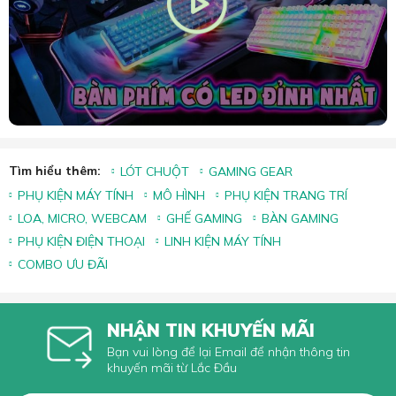
Tìm hiểu thêm:
LÓT CHUỘT
GAMING GEAR
PHỤ KIỆN MÁY TÍNH
MÔ HÌNH
PHỤ KIỆN TRANG TRÍ
LOA, MICRO, WEBCAM
GHẾ GAMING
BÀN GAMING
PHỤ KIỆN ĐIỆN THOẠI
LINH KIỆN MÁY TÍNH
COMBO ƯU ĐÃI
NHẬN TIN KHUYẾN MÃI
Bạn vui lòng để lại Email để nhận thông tin
khuyến mãi từ Lắc Đầu