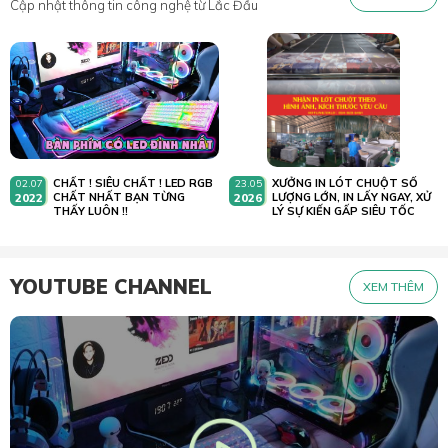
Cập nhật thông tin công nghệ từ Lắc Đầu
CHẤT ! SIÊU CHẤT ! LED RGB
XƯỞNG IN LÓT CHUỘT SỐ
02.07
23.05
2022
CHẤT NHẤT BẠN TỪNG
2026
LƯỢNG LỚN, IN LẤY NGAY, XỬ
THẤY LUÔN !!
LÝ SỰ KIẾN GẤP SIÊU TỐC
YOUTUBE CHANNEL
XEM THÊM