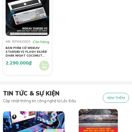
Mã: BPWK0003
Còn hàng
BÀN PHÍM CƠ WEIKAV
STARS80 V2 FLASH SILVER
DARK NIGHT COCONUT
LATTE SWITCH (ANODE)
2.290.000
đ
TIN TỨC & SỰ KIỆN
XEM THÊM
Cập nhật thông tin công nghệ từ Lắc Đầu