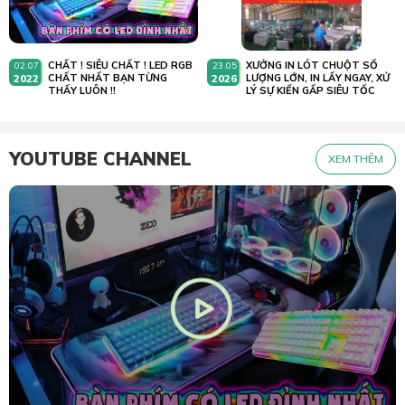
CHẤT ! SIÊU CHẤT ! LED RGB
XƯỞNG IN LÓT CHUỘT SỐ
02.07
23.05
2022
CHẤT NHẤT BẠN TỪNG
2026
LƯỢNG LỚN, IN LẤY NGAY, XỬ
THẤY LUÔN !!
LÝ SỰ KIẾN GẤP SIÊU TỐC
YOUTUBE CHANNEL
XEM THÊM