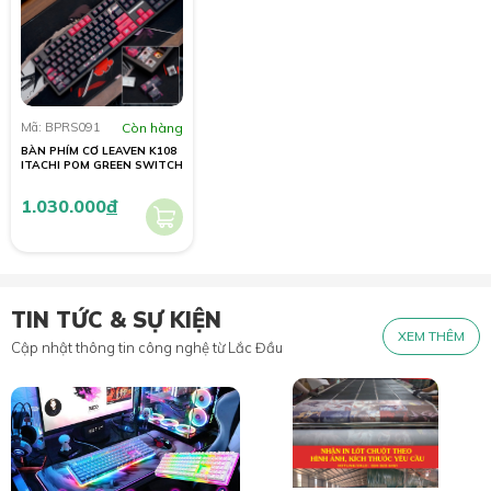
Mã: BPRS091
Còn hàng
BÀN PHÍM CƠ LEAVEN K108
ITACHI POM GREEN SWITCH
1.030.000
đ
TIN TỨC & SỰ KIỆN
XEM THÊM
Cập nhật thông tin công nghệ từ Lắc Đầu