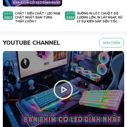
CHẤT ! SIÊU CHẤT ! LED RGB
XƯỞNG IN LÓT CHUỘT SỐ
02.07
23.05
2022
CHẤT NHẤT BẠN TỪNG
2026
LƯỢNG LỚN, IN LẤY NGAY, XỬ
THẤY LUÔN !!
LÝ SỰ KIẾN GẤP SIÊU TỐC
YOUTUBE CHANNEL
XEM THÊM