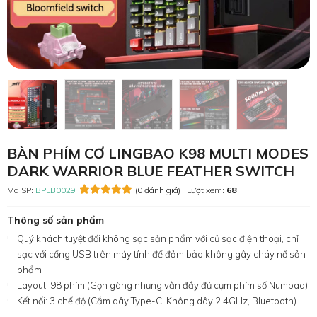
BÀN PHÍM CƠ LINGBAO K98 MULTI MODES
DARK WARRIOR BLUE FEATHER SWITCH
Mã SP:
BPLB0029
(0 đánh giá)
Lượt xem:
68
Thông số sản phẩm
Quý khách tuyệt đối không sạc sản phẩm với củ sạc điện thoại, chỉ
sạc với cổng USB trên máy tính để đảm bảo không gây cháy nổ sản
phẩm
Layout: 98 phím (Gọn gàng nhưng vẫn đầy đủ cụm phím số Numpad).
Kết nối: 3 chế độ (Cắm dây Type-C, Không dây 2.4GHz, Bluetooth).