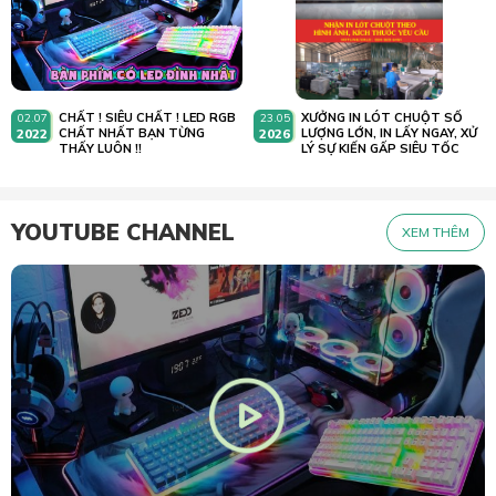
CHẤT ! SIÊU CHẤT ! LED RGB
XƯỞNG IN LÓT CHUỘT SỐ
02.07
23.05
2022
CHẤT NHẤT BẠN TỪNG
2026
LƯỢNG LỚN, IN LẤY NGAY, XỬ
THẤY LUÔN !!
LÝ SỰ KIẾN GẤP SIÊU TỐC
YOUTUBE CHANNEL
XEM THÊM