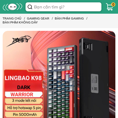
0
TRANG CHỦ
GAMING GEAR
BÀN PHÍM GAMING
BÀN PHÍM KHÔNG DÂY