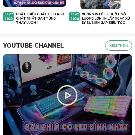
CHẤT ! SIÊU CHẤT ! LED RGB
XƯỞNG IN LÓT CHUỘT SỐ
02.07
23.05
2022
CHẤT NHẤT BẠN TỪNG
2026
LƯỢNG LỚN, IN LẤY NGAY, XỬ
THẤY LUÔN !!
LÝ SỰ KIẾN GẤP SIÊU TỐC
YOUTUBE CHANNEL
XEM THÊM