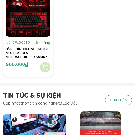
Mã: BPLB0016
Còn hàng
BÀN PHÍM CƠ LINGBAO K75
MULTI MODES
MICROSOPHIE RED SOMKY
PURPLE SWITCH
900.000
đ
TIN TỨC & SỰ KIỆN
XEM THÊM
Cập nhật thông tin công nghệ từ Lắc Đầu