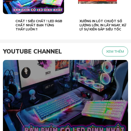
CHẤT ! SIÊU CHẤT ! LED RGB
XƯỞNG IN LÓT CHUỘT SỐ
02.07
23.05
2022
CHẤT NHẤT BẠN TỪNG
2026
LƯỢNG LỚN, IN LẤY NGAY, XỬ
THẤY LUÔN !!
LÝ SỰ KIẾN GẤP SIÊU TỐC
YOUTUBE CHANNEL
XEM THÊM