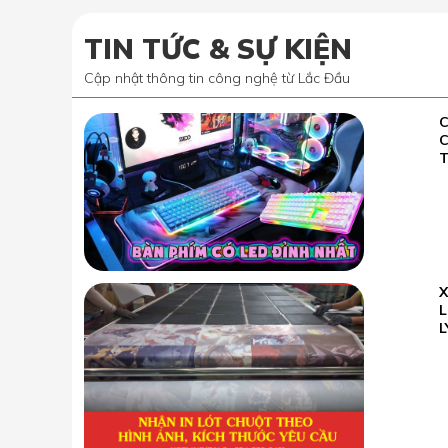
TIN TỨC & SỰ KIỆN
Cập nhật thông tin công nghệ từ Lắc Đầu
C
02.07
2022
T
23.05
L
2026
L