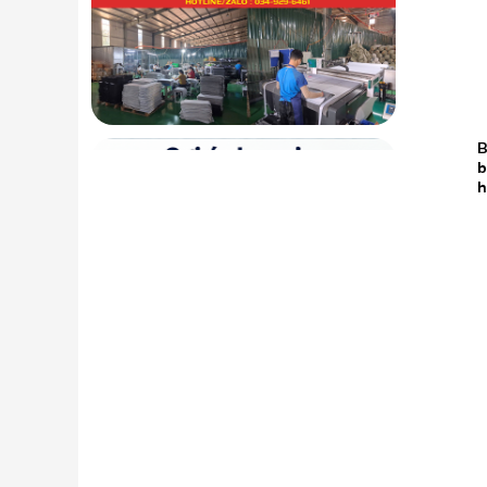
B
19.05
b
2026