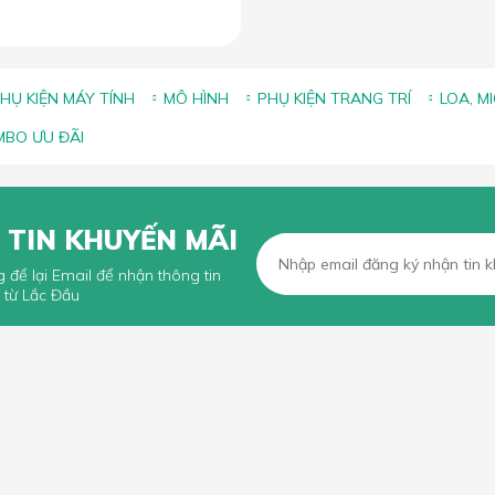
HỤ KIỆN MÁY TÍNH
MÔ HÌNH
PHỤ KIỆN TRANG TRÍ
LOA, M
BO ƯU ĐÃI
 TIN KHUYẾN MÃI
g để lại Email để nhận thông tin
 từ Lắc Đầu
KHÁCH HÀNG
CHÍNH SÁCH CHUNG
n mua hàng trực tuyến
Chính sách, quy định chung
n thanh toán
Chính sách vận chuyển
iếu Nại
Chính sách bảo hành