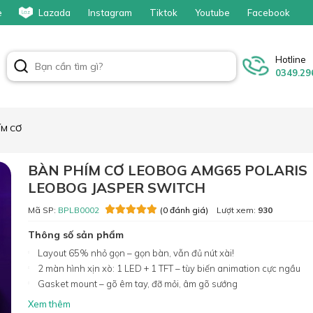
e
Lazada
Instagram
Tiktok
Youtube
Facebook
Hotline
0349.29
ÍM CƠ
BÀN PHÍM CƠ LEOBOG AMG65 POLARIS
LEOBOG JASPER SWITCH
Mã SP:
BPLB0002
Lượt xem:
930
(0 đánh giá)
Thông số sản phẩm
Layout 65% nhỏ gọn – gọn bàn, vẫn đủ nút xài!
2 màn hình xịn xò: 1 LED + 1 TFT – tùy biến animation cực ngầu
Gasket mount – gõ êm tay, đỡ mỏi, âm gõ sướng
Xem thêm