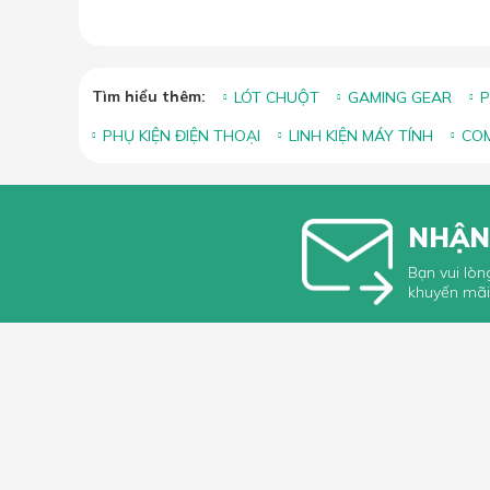
Tìm hiểu thêm:
LÓT CHUỘT
GAMING GEAR
P
PHỤ KIỆN ĐIỆN THOẠI
LINH KIỆN MÁY TÍNH
COM
NHẬN
Bạn vui lòn
khuyến mãi
HỖ TRỢ 
Hướng dẫ
Hướng dẫ
66 Xã Đàn, Phường Phương Liên, Quận
Góp ý, Kh