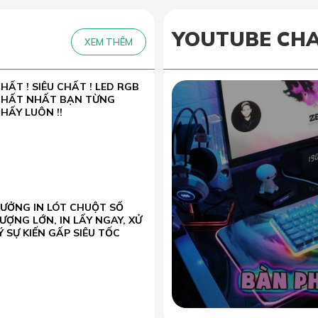
YOUTUBE CH
XEM THÊM
HẤT ! SIÊU CHẤT ! LED RGB
CHẤT NHẤT BẠN TỪNG
HẤY LUÔN !!
XƯỞNG IN LÓT CHUỘT SỐ
ƯỢNG LỚN, IN LẤY NGAY, XỬ
Ý SỰ KIẾN GẤP SIÊU TỐC