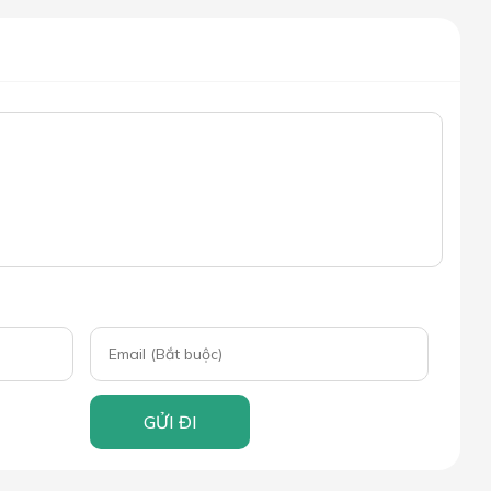
GỬI ĐI