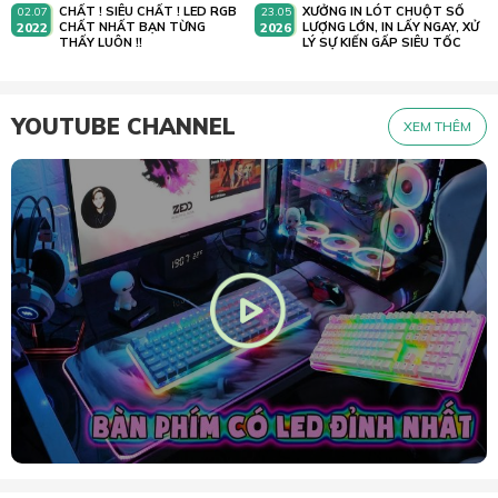
CHẤT ! SIÊU CHẤT ! LED RGB
XƯỞNG IN LÓT CHUỘT SỐ
02.07
23.05
2022
CHẤT NHẤT BẠN TỪNG
2026
LƯỢNG LỚN, IN LẤY NGAY, XỬ
THẤY LUÔN !!
LÝ SỰ KIẾN GẤP SIÊU TỐC
YOUTUBE CHANNEL
XEM THÊM