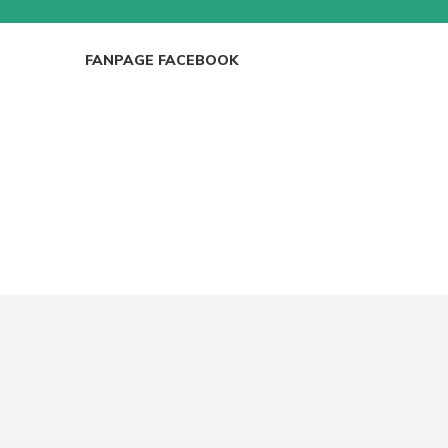
ICRO, WEBCAM
GHẾ GAMING
BÀN GAMING
FANPAGE FACEBOOK