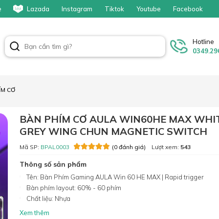
e
Lazada
Instagram
Tiktok
Youtube
Facebook
Hotline
0349.29
ÍM CƠ
BÀN PHÍM CƠ AULA WIN60HE MAX WHI
GREY WING CHUN MAGNETIC SWITCH
Mã SP:
BPAL0003
Lượt xem:
543
(0 đánh giá)
Thông số sản phẩm
Tên: Bàn Phím Gaming AULA Win 60 HE MAX | Rapid trigger
Bàn phím layout: 60% - 60 phím
Chất liệu: Nhựa
Xem thêm