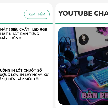
YOUTUBE CH
XEM THÊM
HẤT ! SIÊU CHẤT ! LED RGB
CHẤT NHẤT BẠN TỪNG
HẤY LUÔN !!
XƯỞNG IN LÓT CHUỘT SỐ
ƯỢNG LỚN, IN LẤY NGAY, XỬ
Ý SỰ KIẾN GẤP SIÊU TỐC