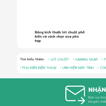
B
19.05
b
2026