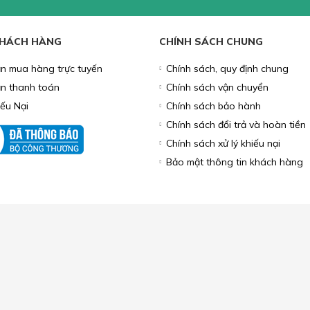
HỤ KIỆN MÁY TÍNH
MÔ HÌNH
PHỤ KIỆN TRANG TRÍ
LOA, M
BO ƯU ĐÃI
 TIN KHUYẾN MÃI
g để lại Email để nhận thông tin
 từ Lắc Đầu
KHÁCH HÀNG
CHÍNH SÁCH CHUNG
n mua hàng trực tuyến
Chính sách, quy định chung
n thanh toán
Chính sách vận chuyển
iếu Nại
Chính sách bảo hành