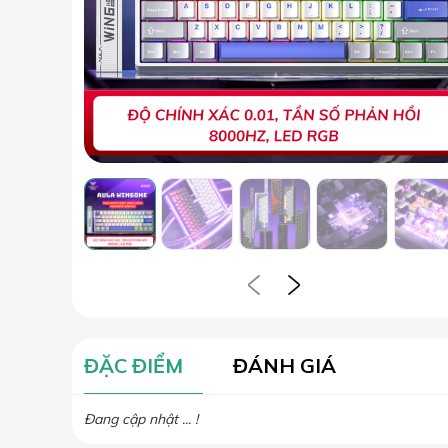
ĐẶC ĐIỂM
ĐÁNH GIÁ
Đang cập nhật ... !