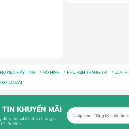
ảng kích thước lót chuột phổ
iến và cách chọn size phù
hợp