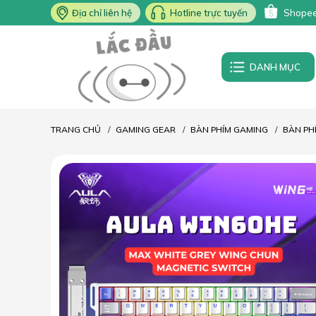
Địa chỉ liên hệ
Hotline trực tuyến
Shope
DANH MỤC
TRANG CHỦ
GAMING GEAR
BÀN PHÍM GAMING
BÀN PH