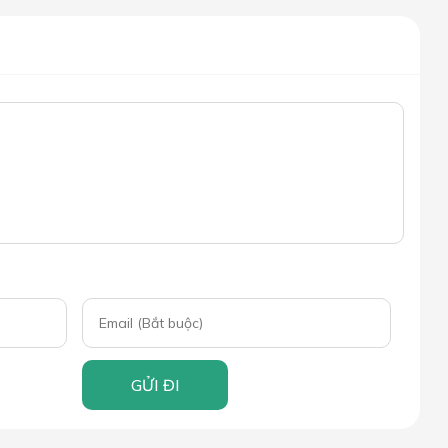
GỬI ĐI