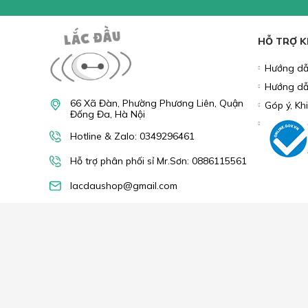
Tìm hiểu thêm:
LÓT CHUỘT
GAMING GEAR
P
PHỤ KIỆN ĐIỆN THOẠI
LINH KIỆN MÁY TÍNH
COM
NHẬN
Bạn vui lòn
khuyến mãi
HỖ TRỢ 
Hướng dẫ
Hướng dẫ
66 Xã Đàn, Phường Phương Liên, Quận
Góp ý, Kh