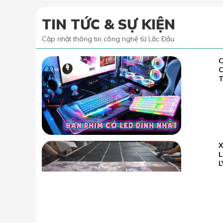
TIN TỨC & SỰ KIỆN
Cập nhật thông tin công nghệ từ Lắc Đầu
C
02.07
2022
T
23.05
L
2026
L