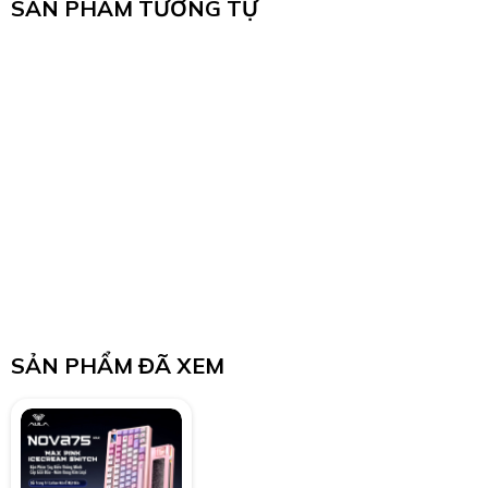
SẢN PHẨM TƯƠNG TỰ
SẢN PHẨM ĐÃ XEM