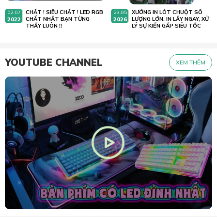
CHẤT ! SIÊU CHẤT ! LED RGB
XƯỞNG IN LÓT CHUỘT SỐ
02.07
23.05
2022
CHẤT NHẤT BẠN TỪNG
2026
LƯỢNG LỚN, IN LẤY NGAY, XỬ
THẤY LUÔN !!
LÝ SỰ KIẾN GẤP SIÊU TỐC
YOUTUBE CHANNEL
XEM THÊM