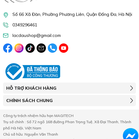
Số 66 Xã Đàn, Phường Phương Liên, Quận Đống Đa, Hà Nội
0349296461
lacdaushop@gmail.com
HỖ TRỢ KHÁCH HÀNG
CHÍNH SÁCH CHUNG
Công ty trách nhiệm hữu hạn MAGITECH
Trụ sở chính : Số 72 ngõ 168 đường Phan Trọng Tuệ, Xã Đại Thanh, Thành
phố Hà Nội, Việt Nam
Chủ sở hữu: Nguyễn Văn Thanh