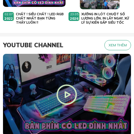
CHẤT ! SIÊU CHẤT ! LED RGB
XƯỞNG IN LÓT CHUỘT SỐ
02.07
23.05
2022
CHẤT NHẤT BẠN TỪNG
2026
LƯỢNG LỚN, IN LẤY NGAY, XỬ
THẤY LUÔN !!
LÝ SỰ KIẾN GẤP SIÊU TỐC
YOUTUBE CHANNEL
XEM THÊM