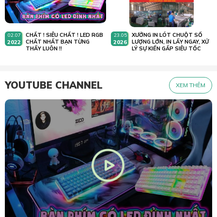
CHẤT ! SIÊU CHẤT ! LED RGB
XƯỞNG IN LÓT CHUỘT SỐ
02.07
23.05
2022
CHẤT NHẤT BẠN TỪNG
2026
LƯỢNG LỚN, IN LẤY NGAY, XỬ
THẤY LUÔN !!
LÝ SỰ KIẾN GẤP SIÊU TỐC
YOUTUBE CHANNEL
XEM THÊM