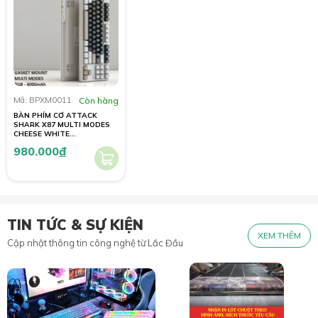
Mã: BPXM0011
Còn hàng
BÀN PHÍM CƠ ATTACK
SHARK X87 MULTI MODES
CHEESE WHITE
STRAWBERRY SWITCH
980.000
đ
TIN TỨC & SỰ KIỆN
XEM THÊM
Cập nhật thông tin công nghệ từ Lắc Đầu