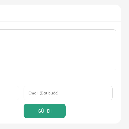
GỬI ĐI