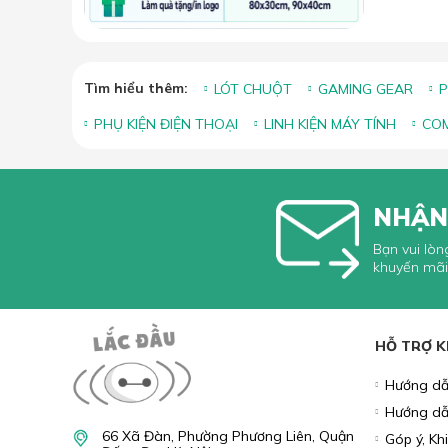
Tìm hiểu thêm:
LÓT CHUỘT
GAMING GEAR
P
PHỤ KIỆN ĐIỆN THOẠI
LINH KIỆN MÁY TÍNH
COM
NHẬN
Bạn vui lòn
khuyến mãi
HỖ TRỢ 
Hướng dẫ
Hướng dẫ
66 Xã Đàn, Phường Phương Liên, Quận
Góp ý, Kh