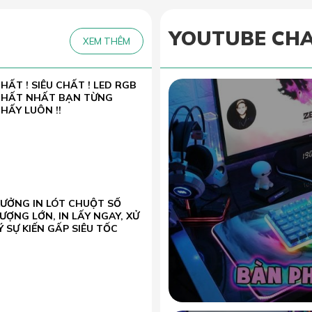
YOUTUBE CH
XEM THÊM
HẤT ! SIÊU CHẤT ! LED RGB
CHẤT NHẤT BẠN TỪNG
HẤY LUÔN !!
XƯỞNG IN LÓT CHUỘT SỐ
ƯỢNG LỚN, IN LẤY NGAY, XỬ
Ý SỰ KIẾN GẤP SIÊU TỐC