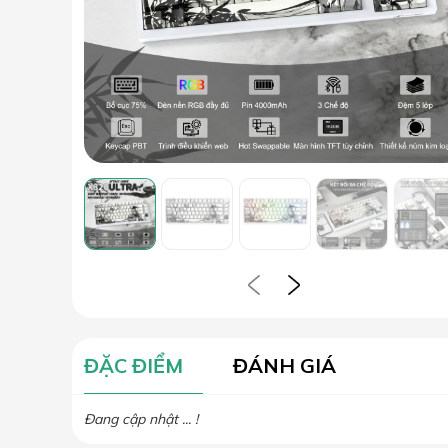
ĐẶC ĐIỂM
ĐÁNH GIÁ
Đang cập nhật ... !