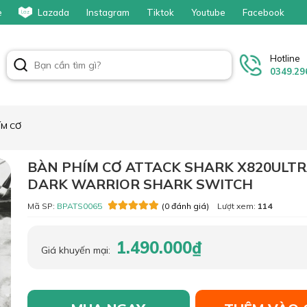
e
Lazada
Instagram
Tiktok
Youtube
Facebook
Hotline
0349.29
ÍM CƠ
BÀN PHÍM CƠ ATTACK SHARK X820ULT
DARK WARRIOR SHARK SWITCH
Mã SP:
BPATS0065
Lượt xem:
114
(0 đánh giá)
1.490.000₫
Giá khuyến mại: