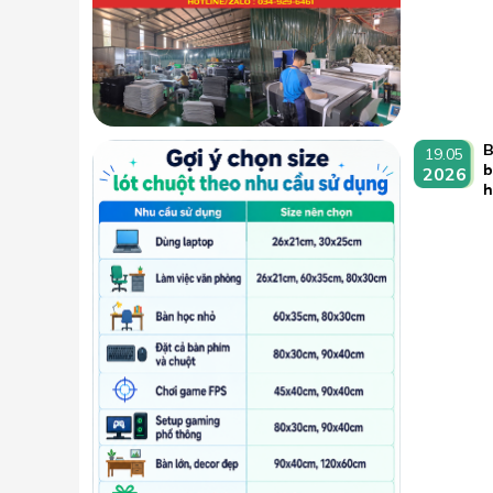
B
19.05
b
2026