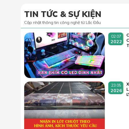
TIN TỨC & SỰ KIỆN
Cập nhật thông tin công nghệ từ Lắc Đầu
C
02.07
2022
T
23.05
L
2026
L