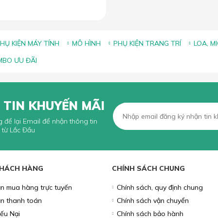
HỤ KIỆN MÁY TÍNH
MÔ HÌNH
PHỤ KIỆN TRANG TRÍ
LOA, M
BO ƯU ĐÃI
 TIN KHUYẾN MÃI
g để lại Email để nhận thông tin
 từ Lắc Đầu
KHÁCH HÀNG
CHÍNH SÁCH CHUNG
n mua hàng trực tuyến
Chính sách, quy định chung
n thanh toán
Chính sách vận chuyển
iếu Nại
Chính sách bảo hành