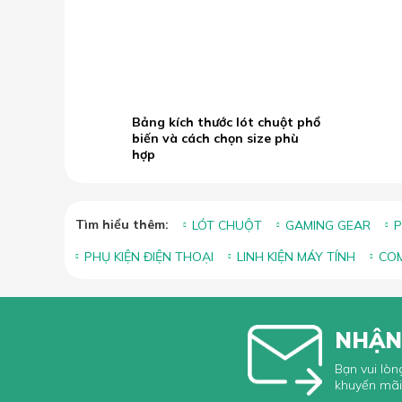
B
19.05
b
2026