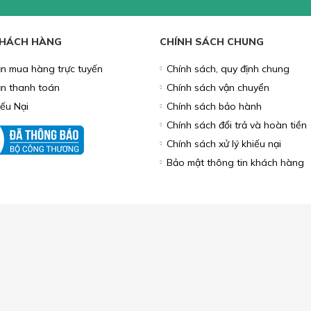
HỤ KIỆN MÁY TÍNH
MÔ HÌNH
PHỤ KIỆN TRANG TRÍ
LOA, M
BO ƯU ĐÃI
 TIN KHUYẾN MÃI
g để lại Email để nhận thông tin
 từ Lắc Đầu
KHÁCH HÀNG
CHÍNH SÁCH CHUNG
n mua hàng trực tuyến
Chính sách, quy định chung
n thanh toán
Chính sách vận chuyển
iếu Nại
Chính sách bảo hành