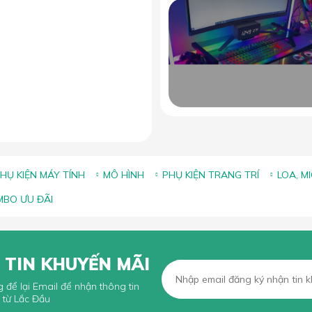
ảng kích thước lót chuột phổ
iến và cách chọn size phù
hợp