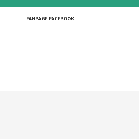
ICRO, WEBCAM
GHẾ GAMING
BÀN GAMING
FANPAGE FACEBOOK