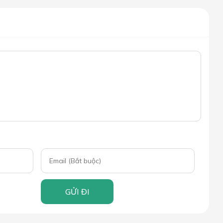
GỬI ĐI