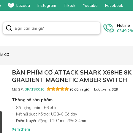
e
Lazada
Instagram
Tiktok
Youtube
Facebook
Hotline
0349.29
ÍM CƠ
BÀN PHÍM CƠ ATTACK SHARK X68HE 8K
GRADIENT MAGNETIC AMBER SWITCH
Mã SP:
BPATS0010
Lượt xem:
329
(0 đánh giá)
Thông số sản phẩm
Số lượng phím : 66 phím
Kết nối được hỗ trợ : USB-C Có dây
Điểm truyền động : từ 0,1mm đến 3,4mm
Xem thêm