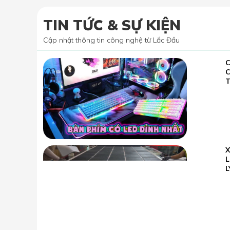
TIN TỨC & SỰ KIỆN
Cập nhật thông tin công nghệ từ Lắc Đầu
C
02.07
2022
T
23.05
L
2026
L