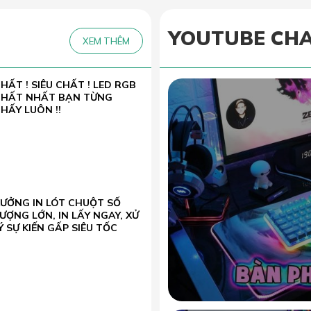
YOUTUBE CH
XEM THÊM
HẤT ! SIÊU CHẤT ! LED RGB
CHẤT NHẤT BẠN TỪNG
HẤY LUÔN !!
XƯỞNG IN LÓT CHUỘT SỐ
ƯỢNG LỚN, IN LẤY NGAY, XỬ
Ý SỰ KIẾN GẤP SIÊU TỐC