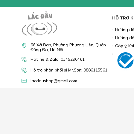
Tìm hiểu thêm:
LÓT CHUỘT
GAMING GEAR
P
PHỤ KIỆN ĐIỆN THOẠI
LINH KIỆN MÁY TÍNH
COM
NHẬN
Bạn vui lòn
khuyến mãi
HỖ TRỢ 
Hướng dẫ
Hướng dẫ
66 Xã Đàn, Phường Phương Liên, Quận
Góp ý, Kh