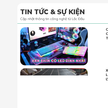
TIN TỨC & SỰ KIỆN
Cập nhật thông tin công nghệ từ Lắc Đầu
C
02.07
2022
T
23.05
L
2026
L