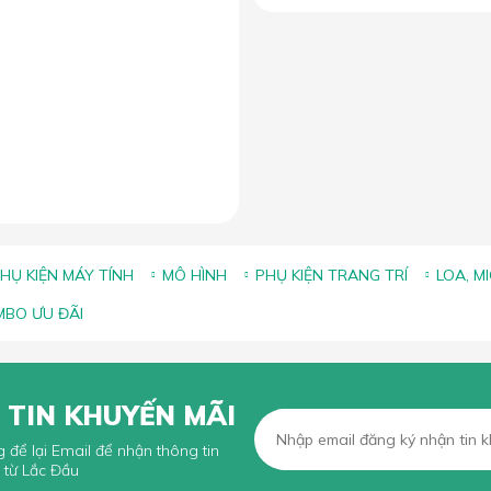
ảng kích thước lót chuột phổ
iến và cách chọn size phù
hợp