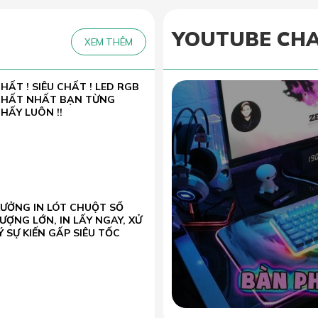
YOUTUBE CH
XEM THÊM
HẤT ! SIÊU CHẤT ! LED RGB
CHẤT NHẤT BẠN TỪNG
HẤY LUÔN !!
XƯỞNG IN LÓT CHUỘT SỐ
ƯỢNG LỚN, IN LẤY NGAY, XỬ
Ý SỰ KIẾN GẤP SIÊU TỐC