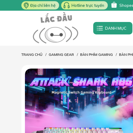
Địa chỉ liên hệ
Hotline trực tuyến
Shope
DANH MỤC
TRANG CHỦ
GAMING GEAR
BÀN PHÍM GAMING
BÀN PH