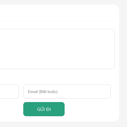
GỬI ĐI