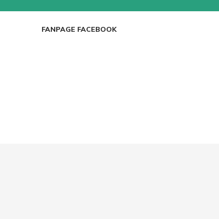
ICRO, WEBCAM
GHẾ GAMING
BÀN GAMING
FANPAGE FACEBOOK