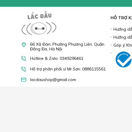
Tìm hiểu thêm:
LÓT CHUỘT
GAMING GEAR
P
PHỤ KIỆN ĐIỆN THOẠI
LINH KIỆN MÁY TÍNH
COM
NHẬN
Bạn vui lòn
khuyến mãi
HỖ TRỢ 
Hướng dẫ
Hướng dẫ
66 Xã Đàn, Phường Phương Liên, Quận
Góp ý, Kh