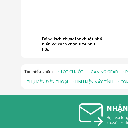
B
19.05
b
2026