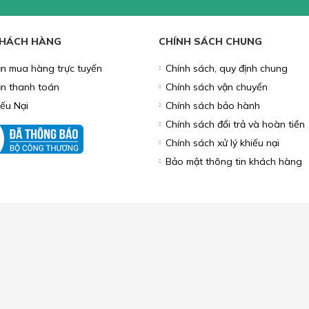
HỤ KIỆN MÁY TÍNH
MÔ HÌNH
PHỤ KIỆN TRANG TRÍ
LOA, M
BO ƯU ĐÃI
 TIN KHUYẾN MÃI
g để lại Email để nhận thông tin
 từ Lắc Đầu
KHÁCH HÀNG
CHÍNH SÁCH CHUNG
n mua hàng trực tuyến
Chính sách, quy định chung
n thanh toán
Chính sách vận chuyển
iếu Nại
Chính sách bảo hành