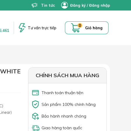
Tin tức
Đăng ký
/
Đăng nhập
0
Tư vấn trực tiếp
Giỏ hàng
6.461
 WHITE
CHÍNH SÁCH MUA HÀNG
Thanh toán thuận tiện
Sản phẩm 100% chính hãng
C)
Linear)
Bảo hành nhanh chóng
Giao hàng toàn quốc