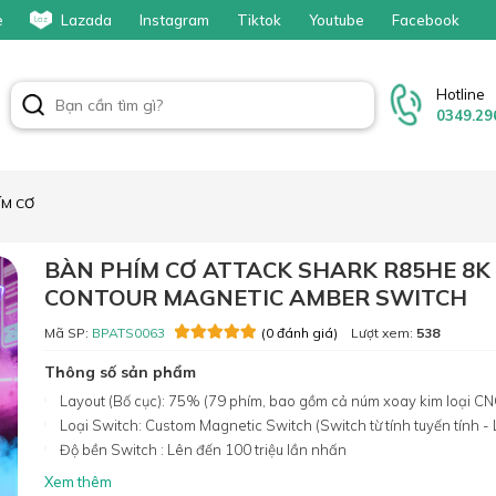
e
Lazada
Instagram
Tiktok
Youtube
Facebook
Hotline
0349.29
ÍM CƠ
BÀN PHÍM CƠ ATTACK SHARK R85HE 8K
CONTOUR MAGNETIC AMBER SWITCH
Mã SP:
BPATS0063
Lượt xem:
538
(0 đánh giá)
Thông số sản phẩm
Layout (Bố cục): 75% (79 phím, bao gồm cả núm xoay kim loại CN
Loại Switch: Custom Magnetic Switch (Switch từ tính tuyến tính - 
Độ bền Switch : Lên đến 100 triệu lần nhấn
Xem thêm