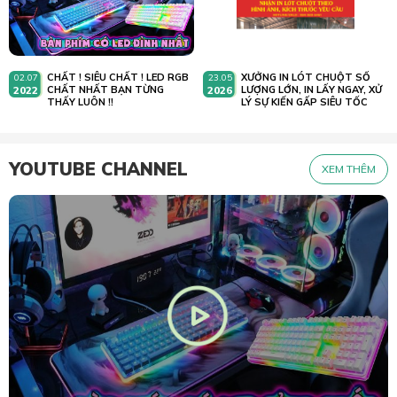
CHẤT ! SIÊU CHẤT ! LED RGB
XƯỞNG IN LÓT CHUỘT SỐ
02.07
23.05
2022
CHẤT NHẤT BẠN TỪNG
2026
LƯỢNG LỚN, IN LẤY NGAY, XỬ
THẤY LUÔN !!
LÝ SỰ KIẾN GẤP SIÊU TỐC
YOUTUBE CHANNEL
XEM THÊM