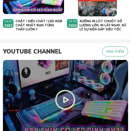
CHẤT ! SIÊU CHẤT ! LED RGB
XƯỞNG IN LÓT CHUỘT SỐ
02.07
23.05
2022
CHẤT NHẤT BẠN TỪNG
2026
LƯỢNG LỚN, IN LẤY NGAY, XỬ
THẤY LUÔN !!
LÝ SỰ KIẾN GẤP SIÊU TỐC
YOUTUBE CHANNEL
XEM THÊM