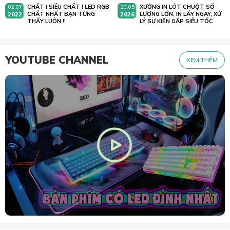
CHẤT ! SIÊU CHẤT ! LED RGB
XƯỞNG IN LÓT CHUỘT SỐ
02.07
23.05
2022
CHẤT NHẤT BẠN TỪNG
2026
LƯỢNG LỚN, IN LẤY NGAY, XỬ
THẤY LUÔN !!
LÝ SỰ KIẾN GẤP SIÊU TỐC
YOUTUBE CHANNEL
XEM THÊM