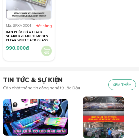
Mã: BPXM0004
Hết hàng
BÀN PHÍM CƠ ATTACK
SHARK K75 MULTI MODES
CLEAR WHITE ATK GLASS
SWITCH
990.000
đ
TIN TỨC & SỰ KIỆN
XEM THÊM
Cập nhật thông tin công nghệ từ Lắc Đầu