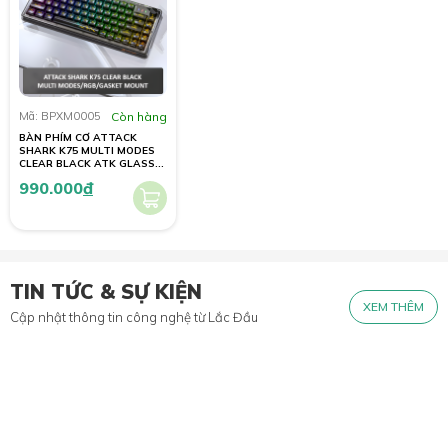
Mã: BPXM0005
Còn hàng
BÀN PHÍM CƠ ATTACK
SHARK K75 MULTI MODES
CLEAR BLACK ATK GLASS
SWITCH
990.000
đ
TIN TỨC & SỰ KIỆN
XEM THÊM
Cập nhật thông tin công nghệ từ Lắc Đầu