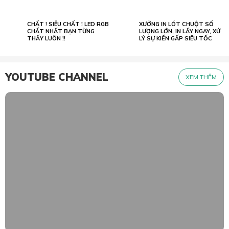
CHẤT ! SIÊU CHẤT ! LED RGB
XƯỞNG IN LÓT CHUỘT SỐ
02.07
23.05
2022
CHẤT NHẤT BẠN TỪNG
2026
LƯỢNG LỚN, IN LẤY NGAY, XỬ
THẤY LUÔN !!
LÝ SỰ KIẾN GẤP SIÊU TỐC
YOUTUBE CHANNEL
XEM THÊM