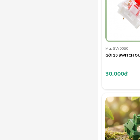
Mã: SW0050
GÓI 10 SWITCH O
30.000
đ