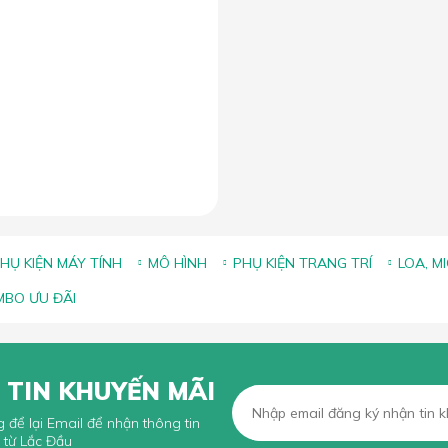
HỤ KIỆN MÁY TÍNH
MÔ HÌNH
PHỤ KIỆN TRANG TRÍ
LOA, M
BO ƯU ĐÃI
 TIN KHUYẾN MÃI
g để lại Email để nhận thông tin
 từ Lắc Đầu