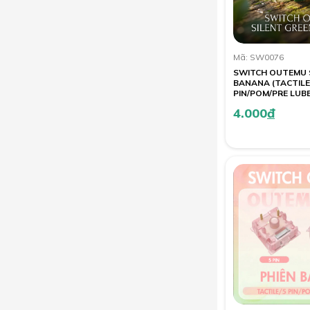
Mã: SW0076
SWITCH OUTEMU 
BANANA (TACTILE
PIN/POM/PRE LUB
4.000
đ