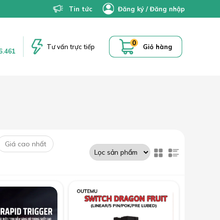
Tin tức
Đăng ký
/
Đăng nhập
0
Tư vấn trực tiếp
Giỏ hàng
6.461