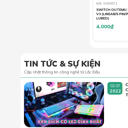
Mã: SW0071
SWITCH OUTEMU 
V3 (LINEAR/5 PIN
LUBED)
4.000
đ
TIN TỨC & SỰ KIỆN
Cập nhật thông tin công nghệ từ Lắc Đầu
C
02.07
2022
T