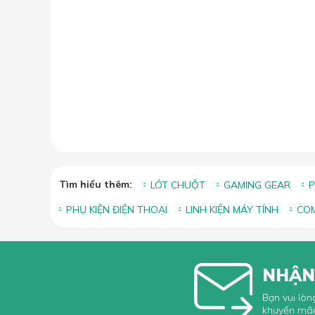
Tìm hiểu thêm:
LÓT CHUỘT
GAMING GEAR
P
PHỤ KIỆN ĐIỆN THOẠI
LINH KIỆN MÁY TÍNH
COM
NHẬN
Bạn vui lòn
khuyến mãi