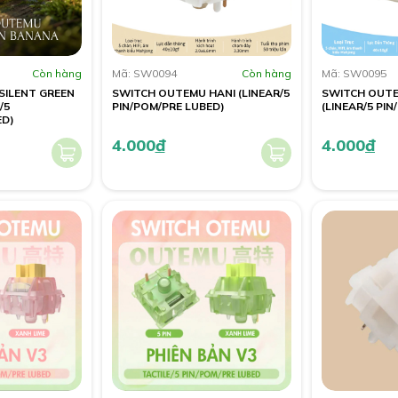
Còn hàng
Mã: SW0094
Còn hàng
Mã: SW0095
SILENT GREEN
SWITCH OUTEMU HANI (LINEAR/5
SWITCH OUT
/5
PIN/POM/PRE LUBED)
(LINEAR/5 PI
ED)
4.000
đ
4.000
đ