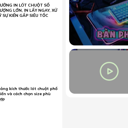
XƯỞNG IN LÓT CHUỘT SỐ
ƯỢNG LỚN, IN LẤY NGAY, XỬ
Ý SỰ KIẾN GẤP SIÊU TỐC
ảng kích thước lót chuột phổ
iến và cách chọn size phù
hợp