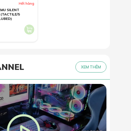
Hết hàng
MU SILENT
(TACTILE/5
LUBED)
ANNEL
XEM THÊM