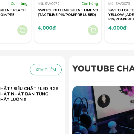
Còn hàng
Mã: SW0072
Còn hàng
Mã: SW0073
SILENT PEACH
SWITCH OUTEMU SILENT LIME V3
SWITCH OUTE
/POM/PRE
(TACTILE/5 PIN/POM/PRE LUBED)
YELLOW JADE 
PIN/POM/PRE 
4.000
đ
4.000
đ
YOUTUBE CH
XEM THÊM
HẤT ! SIÊU CHẤT ! LED RGB
CHẤT NHẤT BẠN TỪNG
HẤY LUÔN !!