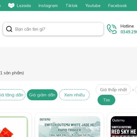
e
Lazada
Instagram
Tiktok
Youtube
Facebook
Hotline
0349.29
11 sản phẩm)
-
iá tăng dần
Giá giảm dần
Xem nhiều
Tìm