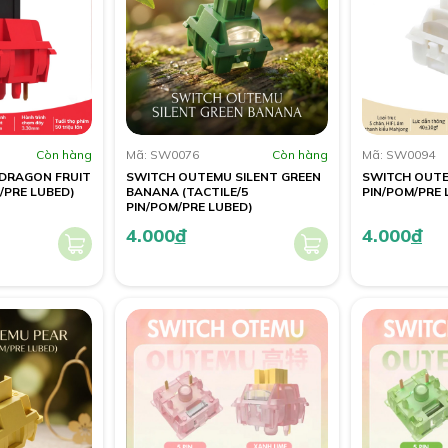
Còn hàng
Mã: SW0076
Còn hàng
Mã: SW0094
DRAGON FRUIT
SWITCH OUTEMU SILENT GREEN
SWITCH OUTEM
K/PRE LUBED)
BANANA (TACTILE/5
PIN/POM/PRE 
PIN/POM/PRE LUBED)
4.000
đ
4.000
đ