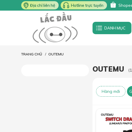
Địa chỉ liên hệ
Hotline trực tuyến
Shope
DANH MỤC
TRANG CHỦ
OUTEMU
OUTEMU
(
Hàng mới
G