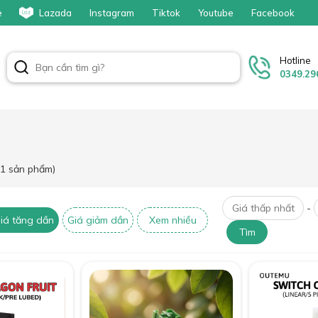
e
Lazada
Instagram
Tiktok
Youtube
Facebook
Hotline
0349.29
11 sản phẩm)
-
iá tăng dần
Giá giảm dần
Xem nhiều
Tìm