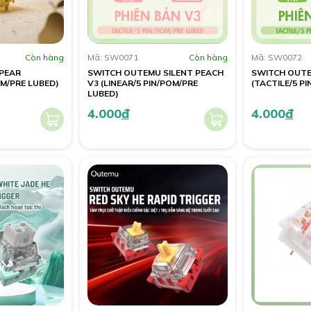
Còn hàng
Mã: SW0071
Còn hàng
Mã: SW0072
PEAR
SWITCH OUTEMU SILENT PEACH
SWITCH OUTE
OM/PRE LUBED)
V3 (LINEAR/5 PIN/POM/PRE
(TACTILE/5 P
LUBED)
4.000
đ
4.000
đ