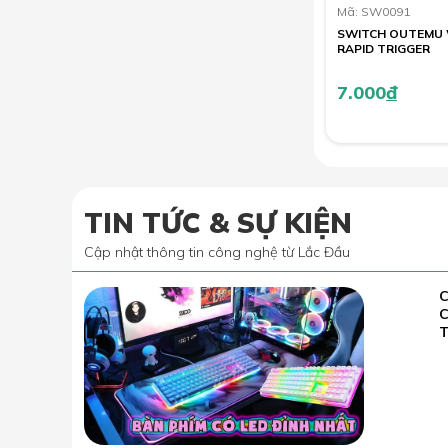
Mã: SW0091
SWITCH OUTEMU 
RAPID TRIGGER
7.000
đ
TIN TỨC & SỰ KIỆN
Cập nhật thông tin công nghệ từ Lắc Đầu
C
02.07
2022
T