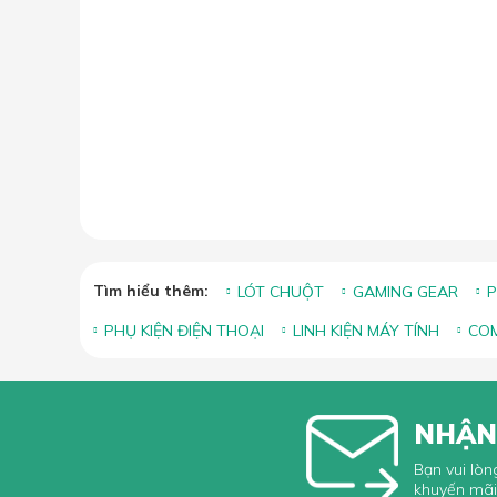
Tìm hiểu thêm:
LÓT CHUỘT
GAMING GEAR
P
PHỤ KIỆN ĐIỆN THOẠI
LINH KIỆN MÁY TÍNH
COM
NHẬN
Bạn vui lòn
khuyến mãi