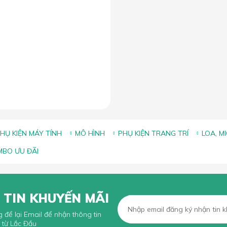
HỤ KIỆN MÁY TÍNH
MÔ HÌNH
PHỤ KIỆN TRANG TRÍ
LOA, M
BO ƯU ĐÃI
 TIN KHUYẾN MÃI
g để lại Email để nhận thông tin
 từ Lắc Đầu