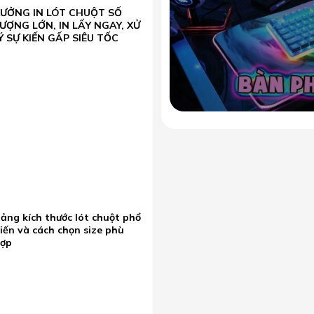
XƯỞNG IN LÓT CHUỘT SỐ
ƯỢNG LỚN, IN LẤY NGAY, XỬ
Ý SỰ KIẾN GẤP SIÊU TỐC
ảng kích thước lót chuột phổ
iến và cách chọn size phù
hợp