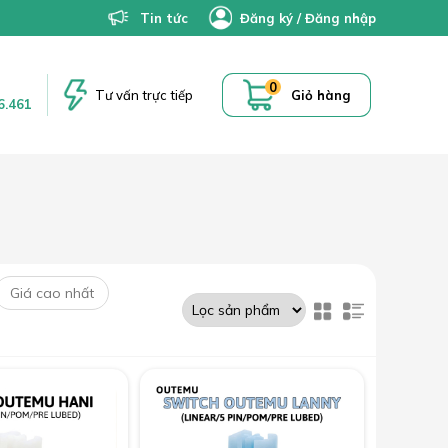
Tin tức
Đăng ký
/
Đăng nhập
0
Tư vấn trực tiếp
Giỏ hàng
6.461