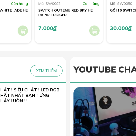
Còn hàng
Mã: SW0092
Còn hàng
Mã: SW0050
WHITE JADE HE
SWITCH OUTEMU RED SKY HE
GÓI 10 SWIT
RAPID TRIGGER
7.000
đ
30.000
đ
YOUTUBE CH
XEM THÊM
HẤT ! SIÊU CHẤT ! LED RGB
CHẤT NHẤT BẠN TỪNG
HẤY LUÔN !!