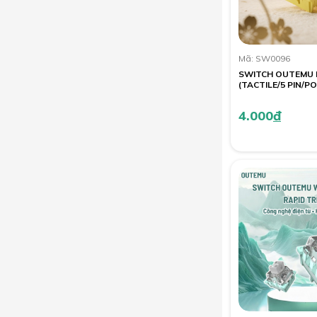
Mã: SW0096
SWITCH OUTEMU 
(TACTILE/5 PIN/P
4.000
đ